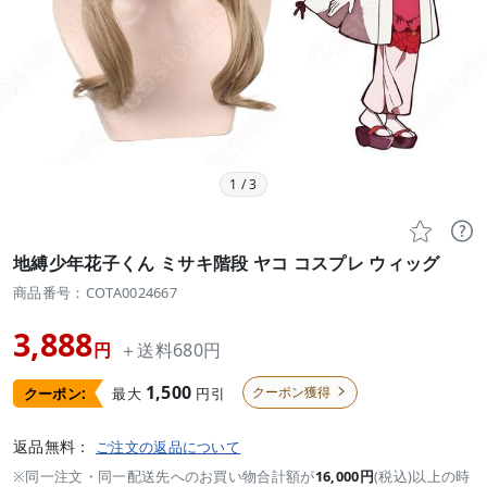
1
/
3


地縛少年花子くん ミサキ階段 ヤコ コスプレ ウィッグ
商品番号：COTA0024667
3,888
円
＋送料680円
1,500
クーポン獲得
最大
円引
クーポン:

返品無料：
ご注文の返品について
※同一注文・同一配送先へのお買い物合計額が
16,000円
(税込)以上の時