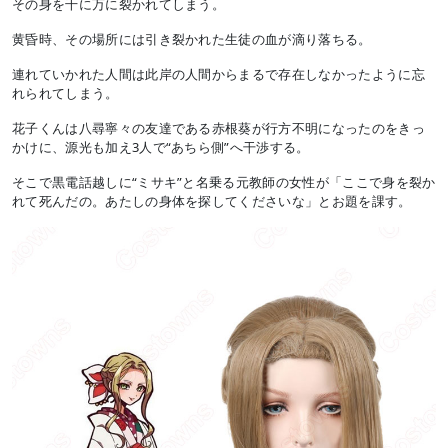
その身を千に万に裂かれてしまう。
黄昏時、その場所には引き裂かれた生徒の血が滴り落ちる。
連れていかれた人間は此岸の人間からまるで存在しなかったように忘
れられてしまう。
花子くんは八尋寧々の友達である赤根葵が行方不明になったのをきっ
かけに、源光も加え3人で“あちら側”へ干渉する。
そこで黒電話越しに“ミサキ”と名乗る元教師の女性が「ここで身を裂か
れて死んだの。あたしの身体を探してくださいな」とお題を課す。