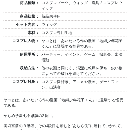
商品種類：
コスプレブーツ、ウィッグ、道具 / コスプレウ
ィッグ
商品状態：
新品未使用
セット内容：
ウィッグ
素材：
コスプレ専用生地
コスプレ人物：
ヤコとは、あいだいろ作の漫画『地縛少年花子
くん』に登場する怪異である。
使用場所：
パーティー、イベント、ゲーム、撮影会、出演
活動
収納方法：
他の衣類と同じく、清潔に乾燥を保ち、鋭い物
によっての破れを避けてください。
コスプレ対象：
コスプレ愛好家、アニメや漫画、ゲームファ
ン、出演者
ヤコとは、あいだいろ作の漫画『地縛少年花子くん』に登場する怪異
である。
かもめ学園七不思議の2番目。
美術室前のＢ階段、その4段目を踏むと“あちら側”に連れていかれて、