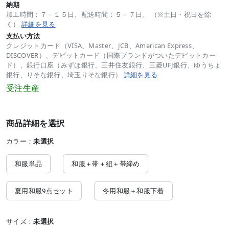
納期
加工時間：７－１５日、配送時間：５－７日。 （※土日・祝日を除
く）
詳細を見る
支払い方法
クレジットカード（VISA、Master、JCB、American Express、
DISCOVER）、デビットカード（国際ブランドがついたデビットカー
ド）、銀行口座（みずほ銀行、三井住友銀行、三菱UFJ銀行、ゆうちょ
銀行、りそな銀行、埼玉りそな銀行）
詳細を見る
受注生産
商品詳細を選択
カラー：
未選択
和服単品
和服＋帯＋紐＋帯締め
夏用和服9点セット
冬用和服＋和服下着
サイズ：
未選択