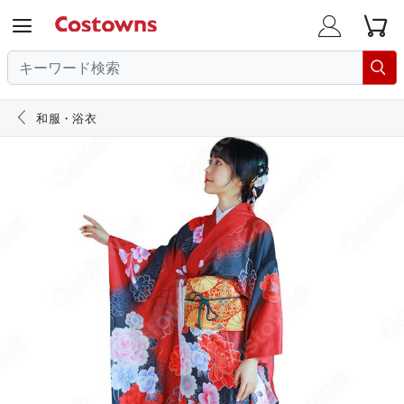





和服・浴衣