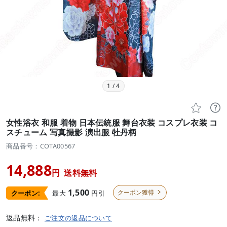
1
/
4


女性浴衣 和服 着物 日本伝統服 舞台衣装 コスプレ衣装 コ
スチューム 写真撮影 演出服 牡丹柄
商品番号：COTA00567
14,888
円
送料無料
1,500
クーポン獲得
最大
円引
クーポン:

返品無料：
ご注文の返品について