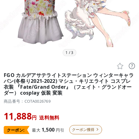
1
/
3


FGO カルデアサテライトステーション ウィンターキャラ
バン(冬祭り2021-2022) マシュ・キリエライト コスプレ
衣装 『Fate/Grand Order』（フェイト・グランドオー
ダー） cosplay 仮装 変装
商品番号：COTA0026769
11,888
円
送料無料
1,500
クーポン獲得
最大
円引
クーポン:
