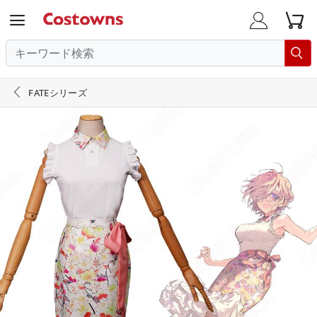





FATEシリーズ