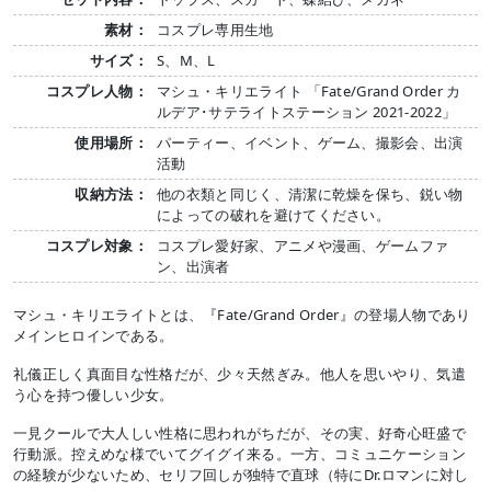
素材：
コスプレ専用生地
サイズ：
S、M、L
コスプレ人物：
マシュ・キリエライト 「Fate/Grand Order カ
ルデア･サテライトステーション 2021-2022」
使用場所：
パーティー、イベント、ゲーム、撮影会、出演
活動
収納方法：
他の衣類と同じく、清潔に乾燥を保ち、鋭い物
によっての破れを避けてください。
コスプレ対象：
コスプレ愛好家、アニメや漫画、ゲームファ
ン、出演者
マシュ・キリエライトとは、『Fate/Grand Order』の登場人物であり
メインヒロインである。
礼儀正しく真面目な性格だが、少々天然ぎみ。他人を思いやり、気遣
う心を持つ優しい少女。
一見クールで大人しい性格に思われがちだが、その実、好奇心旺盛で
行動派。控えめな様でいてグイグイ来る。一方、コミュニケーション
の経験が少ないため、セリフ回しが独特で直球（特にDr.ロマンに対し