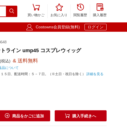





買い物かご
お気に入り
閲覧履歴
購入履歴

Costowns会員登録(無料)
ログイン
648
トライン ump45 コスプレウィッグ
& 送料無料
(税込)
返品について
－１５日、配送時間：５－７日。（※土日・祝日を除く）
詳細を見る


商品をかごに追加
購入手続きへ