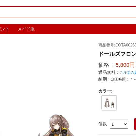
ゼント
メイド服
商品番号:COTA00268
ドールズフロン
価格：
5,800円
返品無料：
ご注文の
納期：
加工時間：７
カラー
:
個数