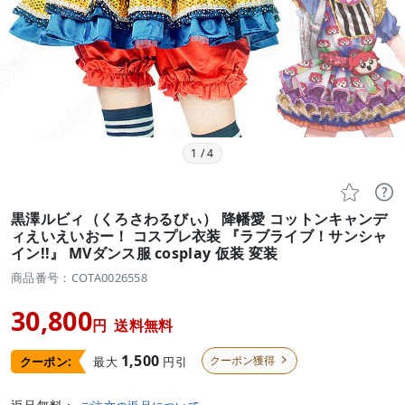
1
/
4


黒澤ルビィ（くろさわるびぃ） 降幡愛 コットンキャンデ
ィえいえいおー！ コスプレ衣装 『ラブライブ！サンシャ
イン!!』 MVダンス服 cosplay 仮装 変装
商品番号：COTA0026558
30,800
円
送料無料
1,500
クーポン獲得
最大
円引
クーポン:
