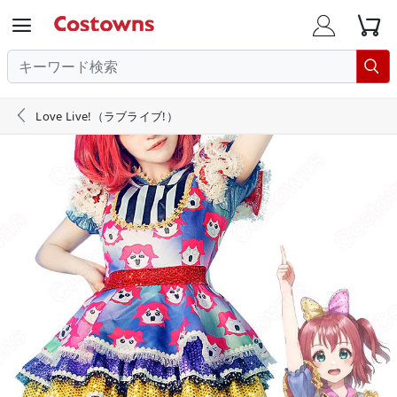





Love Live!（ラブライブ!）