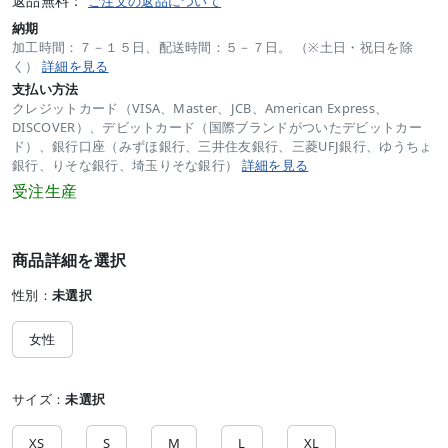
返品無料：
ご注文の返品について
納期
加工時間：７－１５日、配送時間：５－７日。 （※土日・祝日を除
く）
詳細を見る
支払い方法
クレジットカード（VISA、Master、JCB、American Express、
DISCOVER）、デビットカード（国際ブランドがついたデビットカー
ド）、銀行口座（みずほ銀行、三井住友銀行、三菱UFJ銀行、ゆうちょ
銀行、りそな銀行、埼玉りそな銀行）
詳細を見る
受注生産
商品詳細を選択
性別：
未選択
女性
サイズ：
未選択
XS
S
M
L
XL