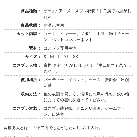
商品種類：
ゲーム• アニメコスプレ衣装 / 中二病でも恋がし
たい！
商品状態：
新品未使用
セット内容：
コート、インナー、ズボン、手袋、飾りチェー
ン、ベルトコンポーネント
素材：
コスプレ専用生地
サイズ：
S、M、L、XL、XXL
コスプレ人物：
富樫 勇太（とがし ゆうた）『中二病でも恋がし
たい！』
使用場所：
パーティー、イベント、ゲーム、撮影会、出演
活動
収納方法：
他の衣類と同じく、清潔に乾燥を保ち、鋭い物
によっての破れを避けてください。
コスプレ対象：
コスプレ愛好家、アニメや漫画、ゲームファ
ン、出演者
富樫勇太とは、「中二病でも恋がしたい!」の主人公。