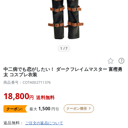
1
/
7


中二病でも恋がしたい！ ダークフレイムマスター 富樫勇
太 コスプレ衣装
商品番号：COTA002711376
18,800
円
送料無料
1,500
クーポン獲得
最大
円引
クーポン:

返品無料：
ご注文の返品について