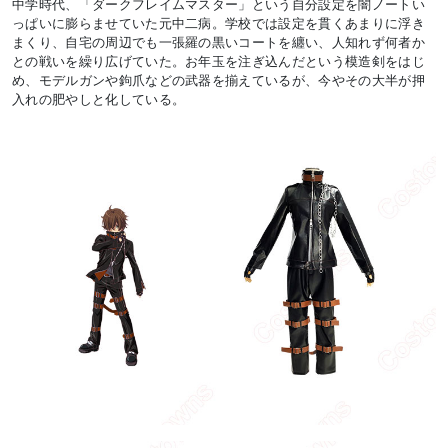
中学時代、「ダークフレイムマスター」という自分設定を闇ノートい
っぱいに膨らませていた元中二病。学校では設定を貫くあまりに浮き
まくり、自宅の周辺でも一張羅の黒いコートを纏い、人知れず何者か
との戦いを繰り広げていた。お年玉を注ぎ込んだという模造剣をはじ
め、モデルガンや鉤爪などの武器を揃えているが、今やその大半が押
入れの肥やしと化している。