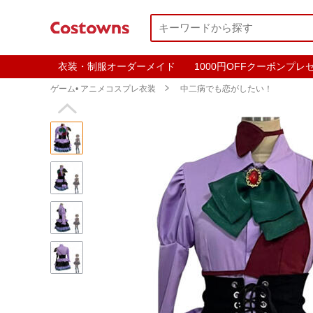
衣装・制服オーダーメイド
1000円OFFクーポンプレ
ゲーム• アニメコスプレ衣装

中二病でも恋がしたい！
