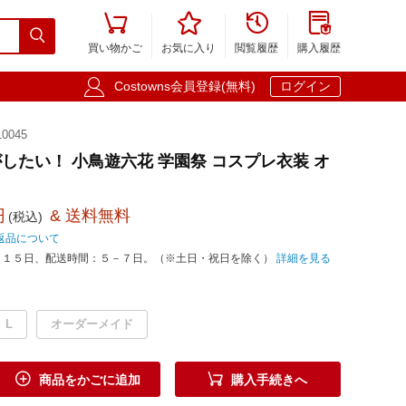





買い物かご
お気に入り
閲覧履歴
購入履歴

Costowns会員登録(無料)
ログイン
0045
したい！ 小鳥遊六花 学園祭 コスプレ衣装 オ
円
& 送料無料
(税込)
返品について
－１５日、配送時間：５－７日。（※土日・祝日を除く）
詳細を見る
L
オーダーメイド


商品をかごに追加
購入手続きへ