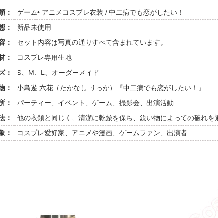
類：
ゲーム• アニメコスプレ衣装 / 中二病でも恋がしたい！
態：
新品未使用
容：
セット内容は写真の通りすべて含まれています。
材：
コスプレ専用生地
ズ：
S、M、L、オーダーメイド
物：
小鳥遊 六花（たかなし りっか）『中二病でも恋がしたい！』
所：
パーティー、イベント、ゲーム、撮影会、出演活動
法：
他の衣類と同じく、清潔に乾燥を保ち、鋭い物によっての破れを
象：
コスプレ愛好家、アニメや漫画、ゲームファン、出演者