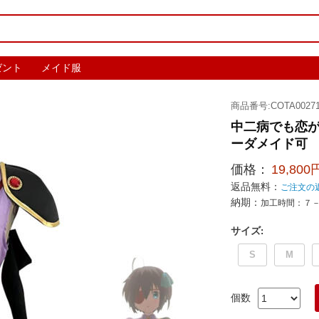
ゼント
メイド服
商品番号:COTA00271
中二病でも恋が
ーダメイド可
価格：
19,800
返品無料：
ご注文の
納期：
加工時間：７
サイズ
:
S
M
個数