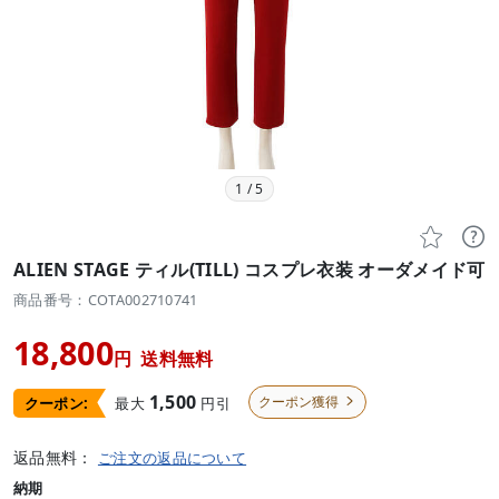
1
/
5


ALIEN STAGE ティル(TILL) コスプレ衣装 オーダメイド可
商品番号：COTA002710741
18,800
円
送料無料
1,500
クーポン獲得
最大
円引
クーポン:

返品無料：
ご注文の返品について
納期