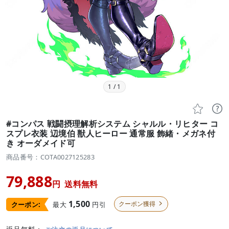
1
/
1


#コンパス 戦闘摂理解析システム シャルル・リヒター コ
スプレ衣装 辺境伯 獣人ヒーロー 通常服 飾緒・メガネ付
き オーダメイド可
商品番号：COTA0027125283
79,888
円
送料無料
1,500
クーポン獲得
最大
円引
クーポン:
