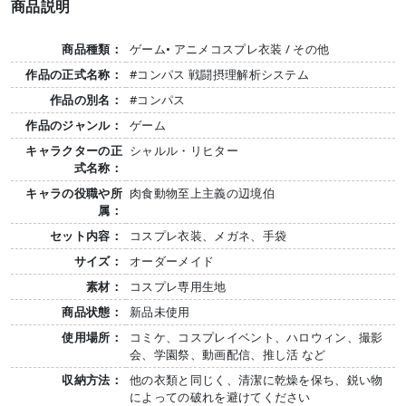
商品説明
商品種類：
ゲーム• アニメコスプレ衣装 / その他
作品の正式名称：
#コンパス 戦闘摂理解析システム
作品の別名：
#コンパス
作品のジャンル：
ゲーム
キャラクターの正
シャルル・リヒター
式名称：
キャラの役職や所
肉食動物至上主義の辺境伯
属：
セット内容：
コスプレ衣装、メガネ、手袋
サイズ：
オーダーメイド
素材：
コスプレ専用生地
商品状態：
新品未使用
使用場所：
コミケ、コスプレイベント、ハロウィン、撮影
会、学園祭、動画配信、推し活 など
収納方法：
他の衣類と同じく、清潔に乾燥を保ち、鋭い物
によっての破れを避けてください