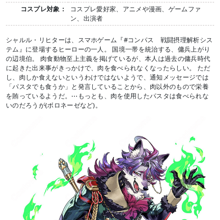
コスプレ対象：
コスプレ愛好家、アニメや漫画、ゲームファ
ン、出演者
シャルル・リヒターは、スマホゲーム『#コンパス 戦闘摂理解析シス
テム』に登場するヒーローの一人。 国境一帯を統治する、傭兵上がり
の辺境伯。 肉食動物至上主義を掲げているが、本人は過去の傭兵時代
に起きた出来事がきっかけで、肉を食べられなくなったらしい。 ただ
し、肉しか食えないというわけではないようで、通知メッセージでは
「パスタでも食うか」と発言していることから、肉以外のもので栄養
を賄っているようだ。⋯もっとも、肉を使用したパスタは食べられな
いのだろうが(ボロネーゼなど)。