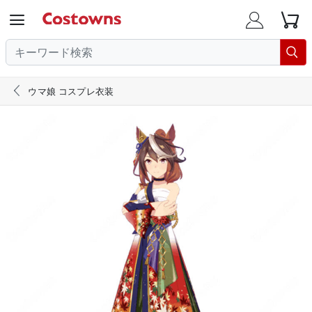





ウマ娘 コスプレ衣装