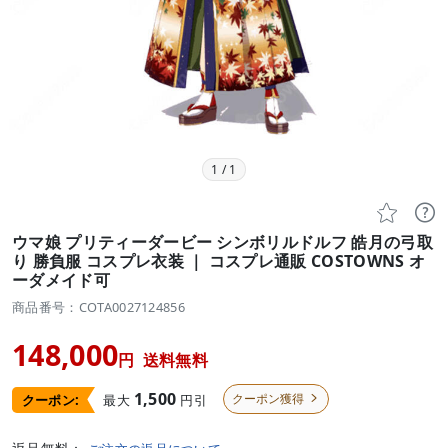
1
/
1


ウマ娘 プリティーダービー シンボリルドルフ 皓月の弓取
り 勝負服 コスプレ衣装 ｜ コスプレ通販 COSTOWNS オ
ーダメイド可
商品番号：COTA0027124856
148,000
円
送料無料
1,500
クーポン獲得
最大
円引
クーポン:
