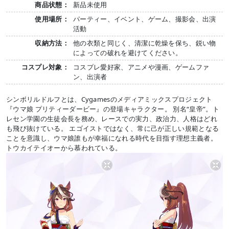
商品状態：
新品未使用
使用場所：
パーティー、イベント、ゲーム、撮影会、出演
活動
収納方法：
他の衣類と同じく、清潔に乾燥を保ち、鋭い物
によっての破れを避けてください。
コスプレ対象：
コスプレ愛好家、アニメや漫画、ゲームファ
ン、出演者
シンボリルドルフとは、Cygamesのメディアミックスプロジェクト
『ウマ娘 プリティーダービー』の登場キャラクター。 別名“皇帝”。ト
レセン学園の生徒会長を務め、レースでの実力、政治力、人格はどれ
も飛び抜けている。 エゴイストではなく、常に己が正しい規範となる
ことを意識し、ウマ娘誰もが幸福になれる時代を目指す理想主義者。
トウカイテイオーから慕われている。