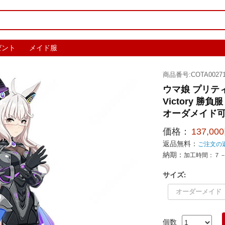
ゼント
メイド服
商品番号:COTA00271
ウマ娘 プリティ
Victory 勝
オーダメイド
価格：
137,00
返品無料：
ご注文の
納期：
加工時間：７
サイズ
:
オーダーメイド
個数