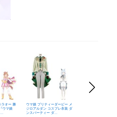
ペラオー 勝
ウマ娘 プリティーダービー メ
ウマ娘 プリティーダ
 『ウマ娘
ジロアルダン コスプレ衣装 ダ
Universe-Naut ネ
..
ンスパーティー ダ...
ス 勝負...