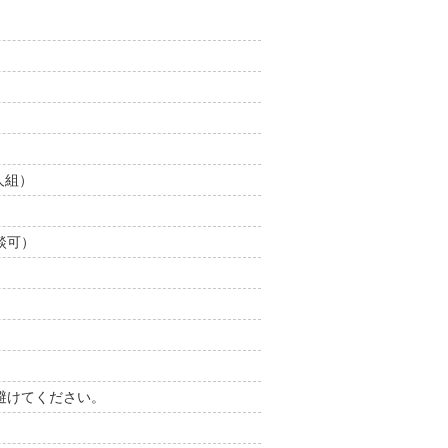
人組）
談可）
避けてください。