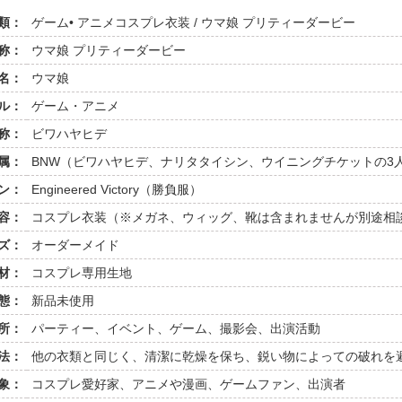
類：
ゲーム• アニメコスプレ衣装 / ウマ娘 プリティーダービー
称：
ウマ娘 プリティーダービー
名：
ウマ娘
ル：
ゲーム・アニメ
称：
ビワハヤヒデ
属：
BNW（ビワハヤヒデ、ナリタタイシン、ウイニングチケットの3
ン：
Engineered Victory（勝負服）
容：
コスプレ衣装（※メガネ、ウィッグ、靴は含まれませんが別途相
ズ：
オーダーメイド
材：
コスプレ専用生地
態：
新品未使用
所：
パーティー、イベント、ゲーム、撮影会、出演活動
法：
他の衣類と同じく、清潔に乾燥を保ち、鋭い物によっての破れを
象：
コスプレ愛好家、アニメや漫画、ゲームファン、出演者