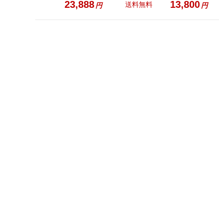
23,888
13,800
送料無料
円
円
カスタマー Q＆A

お探しの回答が見つかりませんか？
質問を投稿