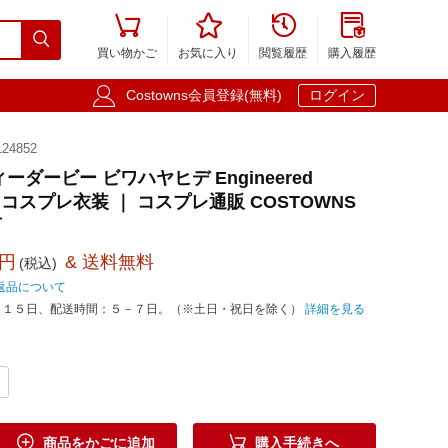





買い物かご
お気に入り
閲覧履歴
購入履歴

Costowns会員登録(無料)
ログイン
24852
ーダービー ビワハヤヒデ Engineered
負服 コスプレ衣装 ｜ コスプレ通販 COSTOWNS
可
0円
& 送料無料
(税込)
返品について
－１５日、配送時間：５－７日。（※土日・祝日を除く）
詳細を見る


商品をかごに追加
購入手続きへ