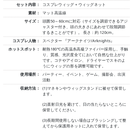
セット内容：
コスプレウィッグ + ウィッグネット
素材：
マット高温線
サイズ：
頭囲50～60cmに対応（サイズを調節できるアジ
ャスター付き、頭の大きさにあわせて段階調節
するきことがです）。 長さ：約 120cm。
コスプレ人物：
スペクター 『アークナイツ/Arknights』
ホットスポット：
耐熱180℃の高温糸高級ファイバー採用し、手触
り、質感、光沢度全てにおいて自然な仕上がり
です。コテやアイロン、ドライヤーでスキのよ
うにウィッグの形を調整可能です。
使用場所：
パーティー、イベント、ゲーム、撮影会、出演
活動
収納方法：
(1)マネキンやウィッグスタンドに被せて保管し
ます。
(2)直射日光を避けて、日の当たらないところに
保管してください。
(3)長期間使用しない場合はブラッシングして整
えてから保護用ネットに入れて保管します。