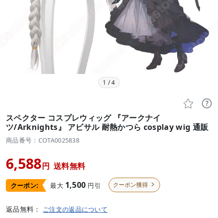
1
/
4


スペクター コスプレウィッグ 『アークナイ
ツ/Arknights』 アビサル 耐熱かつら cosplay wig 通販
商品番号：COTA0025838
6,588
円
送料無料
1,500
クーポン獲得
最大
円引
クーポン:

返品無料：
ご注文の返品について