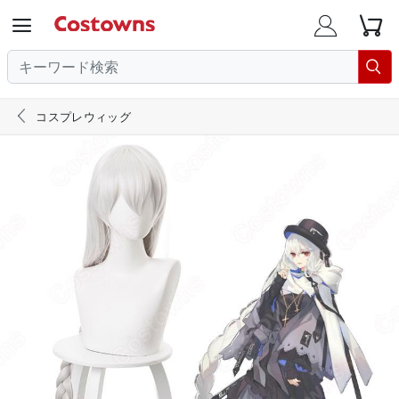





コスプレウィッグ