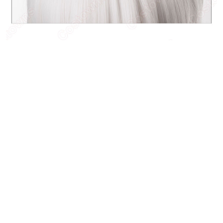
あなたにおすすめの商品をチェック
激安!! IdentityV 第五人
伊黒小芭内（いぐろお
にじ
格 曲芸師(マ...
ばない） コスプレウィ
エスタ
ッグ 『...
た) ...
5,088
円
4,588
6,48
円