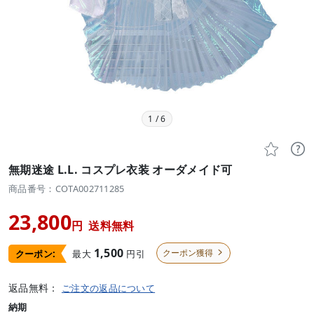
1
/
6


無期迷途 L.L. コスプレ衣装 オーダメイド可
商品番号：COTA002711285
23,800
円
送料無料
1,500
クーポン獲得
最大
円引
クーポン:

返品無料：
ご注文の返品について
納期