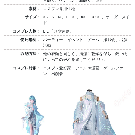
首飾り、ヘアピン、紐飾り、道具
素材：
コスプレ専用生地
サイズ：
XS、S、M、L、XL、XXL、XXXL、オーダーメイ
ド
コスプレ人物：
L.L.『無期迷途』
使用場所：
パーティー、イベント、ゲーム、撮影会、出演
活動
収納方法：
他の衣類と同じく、清潔に乾燥を保ち、鋭い物
によっての破れを避けてください。
コスプレ対象：
コスプレ愛好家、アニメや漫画、ゲームファ
ン、出演者