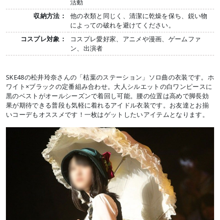
活動
収納方法：
他の衣類と同じく、清潔に乾燥を保ち、鋭い物
によっての破れを避けてください。
コスプレ対象：
コスプレ愛好家、アニメや漫画、ゲームファ
ン、出演者
SKE48の松井玲奈さんの「枯葉のステーション」ソロ曲の衣装です。ホ
ワイト×ブラックの定番組み合わせ。大人シルエットの白ワンピースに
黒のベストがオールシーズンで着回し可能。腰の位置は高めで脚長効
果が期待できる普段も気軽に着れるアイドル衣装です。お友達とお揃
いコーデもオススメです！一枚はゲットしたいアイテムとなります。