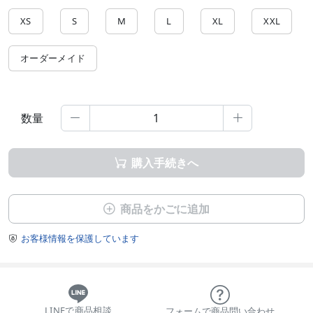
XS
S
M
L
XL
XXL
オーダーメイド
数量


購入手続きへ

商品をかごに追加

お客様情報を保護しています

LINEで商品相談
フォームで商品問い合わせ