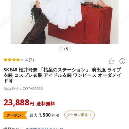
1
/
5
4
(2)







SKE48 松井玲奈 「枯葉のステーション」 演出服 ライブ
衣装 コスプレ衣装 アイドル衣装 ワンピース オーダメイ
ド可
商品番号：COTA00626
23,888
円
送料無料
1,500
クーポン獲得
最大
円引
クーポン:
