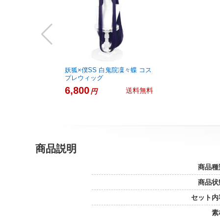
妖狐×僕SS 白鬼院凜々蝶 コス
プレウィッグ
6,800
送料無料
円
商品説明
商品種
商品状
セット内
素