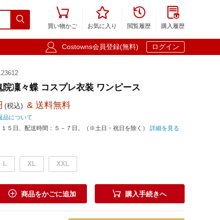





買い物かご
お気に入り
閲覧履歴
購入履歴

Costowns会員登録(無料)
ログイン
23612
白鬼院凜々蝶 コスプレ衣装 ワンピース
円
& 送料無料
(税込)
返品について
－１５日、配送時間：５－７日。（※土日・祝日を除く）
詳細を見る
L
XL
XXL


商品をかごに追加
購入手続きへ