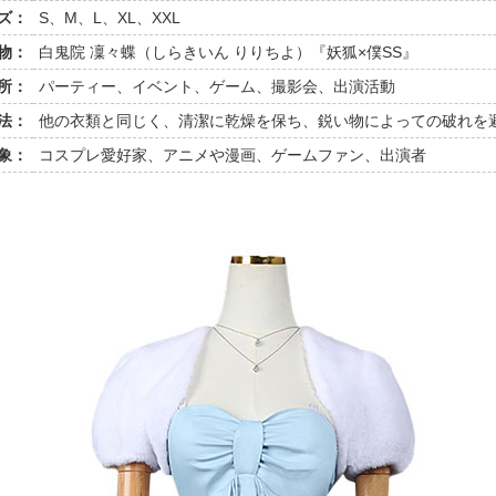
ズ：
S、M、L、XL、XXL
物：
白鬼院 凜々蝶（しらきいん りりちよ）『妖狐×僕SS』
所：
パーティー、イベント、ゲーム、撮影会、出演活動
法：
他の衣類と同じく、清潔に乾燥を保ち、鋭い物によっての破れを
象：
コスプレ愛好家、アニメや漫画、ゲームファン、出演者