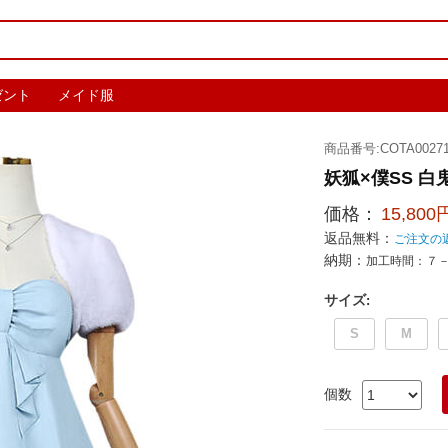
ゼント
メイド服
商品番号:COTA00271
妖狐×僕SS 
価格：
15,800
返品無料：
ご注文の
納期：
加工時間：７
サイズ
:
S
M
個数