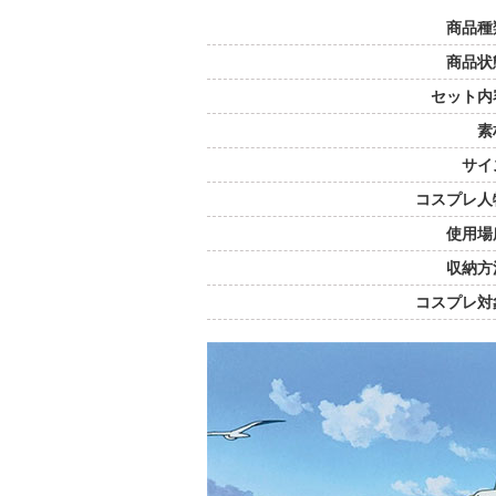
商品種
商品状
セット内
素
サイ
コスプレ人
使用場
収納方
コスプレ対