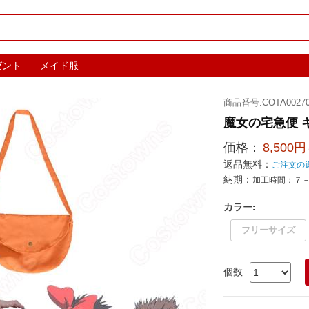
ゼント
メイド服
商品番号:COTA00270
魔女の宅急便 
価格：
8,500円
返品無料：
ご注文の
納期：
加工時間：７
カラー
:
フリーサイズ
個数