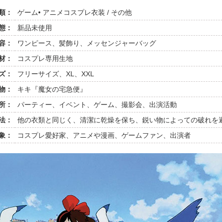
類：
ゲーム• アニメコスプレ衣装 / その他
態：
新品未使用
容：
ワンピース、髪飾り、メッセンジャーバッグ
材：
コスプレ専用生地
ズ：
フリーサイズ、XL、XXL
物：
キキ『魔女の宅急便』
所：
パーティー、イベント、ゲーム、撮影会、出演活動
法：
他の衣類と同じく、清潔に乾燥を保ち、鋭い物によっての破れを
象：
コスプレ愛好家、アニメや漫画、ゲームファン、出演者