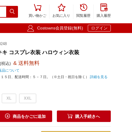





買い物かご
お気に入り
閲覧履歴
購入履歴

Costowns会員登録(無料)
ログイン
248
キキ コスプレ衣装 ハロウィン衣装
& 送料無料
(税込)
返品について
－１５日、配送時間：５－７日。（※土日・祝日を除く）
詳細を見る
XL
XXL


商品をかごに追加
購入手続きへ