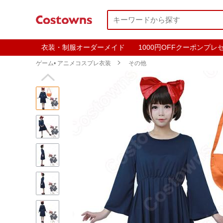
衣装・制服オーダーメイド
1000円OFFクーポンプレ
ゲーム• アニメコスプレ衣装

その他
