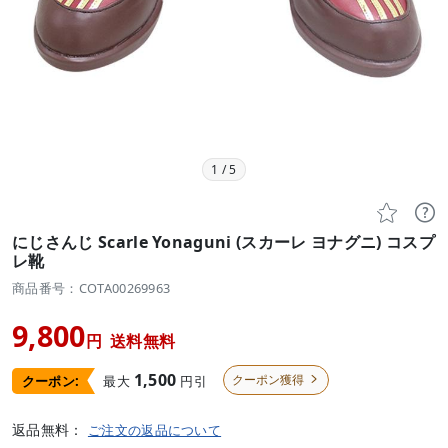
1
/
5


にじさんじ Scarle Yonaguni (スカーレ ヨナグニ) コスプ
レ靴
商品番号：COTA00269963
9,800
円
送料無料
1,500
クーポン獲得
最大
円引
クーポン:

返品無料：
ご注文の返品について