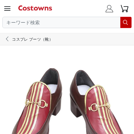





コスプレ ブーツ（靴）