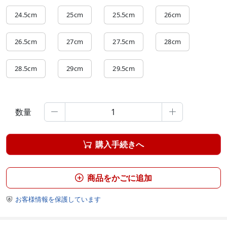
24.5cm
25cm
25.5cm
26cm
26.5cm
27cm
27.5cm
28cm
28.5cm
29cm
29.5cm
数量


購入手続きへ

商品をかごに追加

お客様情報を保護しています
