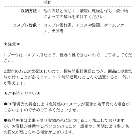
活動
収納方法：
他の衣類と同じく、清潔に乾燥を保ち、鋭い物
によっての破れを避けてください。
コスプレ対象：
コスプレ愛好家、アニメや漫画、ゲームファ
ン、出演者
★注意★
1.ブーツはコスプレ用だけで、普通の靴ではないので、ご了承してくだ
さい。
2.製作終わる次第発送したので、長時間密封運送につき、商品に少量気
味が付くことがあります。１-２時間通風なところで放置すると、匂い
が消えます。
★ご必読ください★
●PC環境光の具合により色質感のイメージが画像と若干異なる場合が
ございますので予めご了承くださいませ。
●商品画像は出来る限り実物の色に近づけるよう加工しております
が、お客様が使用するパソコンのモニター設定や、照明により多少色
の変化が感じられる場合がございます。