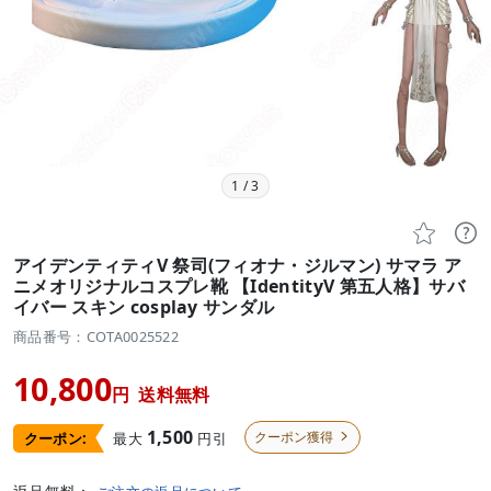
1
/
3


アイデンティティV 祭司(フィオナ・ジルマン) サマラ ア
ニメオリジナルコスプレ靴 【IdentityV 第五人格】サバ
イバー スキン cosplay サンダル
商品番号：COTA0025522
10,800
円
送料無料
1,500
クーポン獲得
最大
円引
クーポン:
