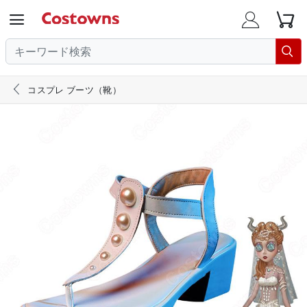





コスプレ ブーツ（靴）