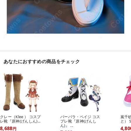
あなたにおすすめの商品をチェック
クレー（Klee ） コスプ
バーバラ・ペイジ コス
嵐千
レ靴『原神(げんしん)...
プレ靴『原神(げんし
と） St
ん)』 ...
8,688
4,80
円