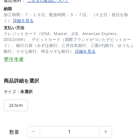
返品無料：
ご注文の返品について
納期
加工時間：７－１５日、配送時間：５－７日。 （※土日・祝日を除
く）
詳細を見る
支払い方法
クレジットカード（VISA、Master、JCB、American Express、
DISCOVER）、デビットカード（国際ブランドがついたデビットカー
ド）、銀行口座（みずほ銀行、三井住友銀行、三菱UFJ銀行、ゆうちょ
銀行、りそな銀行、埼玉りそな銀行）
詳細を見る
受注生産
商品詳細を選択
サイズ：
未選択
23.5cm
数量

