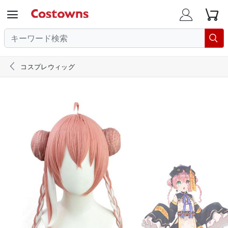





コスプレウィッグ