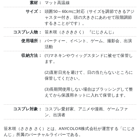
素材：
マット高温線
サイズ：
頭囲50～60cmに対応（サイズを調節できるアジ
ャスター付き、頭の大きさにあわせて段階調節
するきことがです）。
コスプレ人物：
笹木咲（ささきさく） 『にじさんじ』
使用場所：
パーティー、イベント、ゲーム、撮影会、出演
活動
収納方法：
(1)マネキンやウィッグスタンドに被せて保管し
ます。
(2)直射日光を避けて、日の当たらないところに
保管してください。
(3)長期間使用しない場合はブラッシングして整
えてから保護用ネットに入れて保管します。
コスプレ対象：
コスプレ愛好家、アニメや漫画、ゲームファ
ン、出演者
笹木咲（ささき さく）とは、ANYCOLOR株式会社が運営する「にじさ
んじ」所属のバーチャルライバーである。