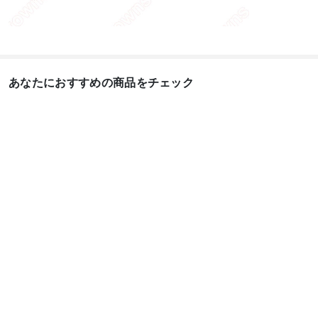
あなたにおすすめの商品をチェック
アイデンティティV 空
にじさんじ Aster
原神 
軍 マーサ・べハムフィ
Arcadia (アスター...
スプ
ール ...
5,280
5,60
円
6,899
円
コスプレブーツ、ウィッグ、道具
コスプレウィッグ

