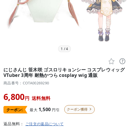
1
/
4


にじさんじ 笹木咲 ゴスロリキョンシー コスプレウィッグ
VTuber 3周年 耐熱かつら cosplay wig 通販
商品番号：COTA00269290
6,800
円
送料無料
1,500
クーポン獲得
最大
円引
クーポン:

返品無料：
ご注文の返品について