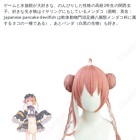
ゲームと水族館が大好きな、のんびりした性格の高校2年生の関西女
子。好きな生き物はイヤリングにもしているメンダコ（面蛸、英名：
Japanese pancake devilfish は軟体動物門頭足綱八腕類メンダコ科に属
するタコの一種である）。あとパンダ（白黒の生物）も好き。