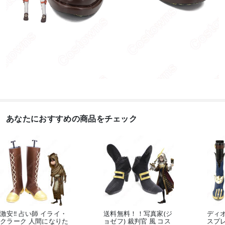
あなたにおすすめの商品をチェック
激安!! 占い師 イライ・
送料無料！！写真家(ジ
ディオ
クラーク 人間になりた
ョゼフ) 裁判官 風 コス
スプ