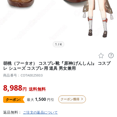
1
/
4


胡桃（フータオ） コスプレ靴『原神(げんしん)』 コスプ
レ シューズ コスプレ用 道具 男女兼用
商品番号：COTA0025933
8,988
円
送料無料
1,500
クーポン獲得
最大
円引
クーポン:

返品無料：
ご注文の返品について