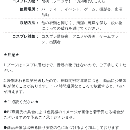
コスプレ人物：
胡桃（フータオ） 『原神(げんしん)』
使用場所：
パーティー、イベント、ゲーム、撮影会、出演
活動
収納方法：
他の衣類と同じく、清潔に乾燥を保ち、鋭い物
によっての破れを避けてください。
コスプレ対象：
コスプレ愛好家、アニメや漫画、ゲームファ
ン、出演者
★注意★
1.ブーツはコスプレ用だけで、普通の靴ではないので、ご了承してくだ
さい。
2.製作終わる次第発送したので、長時間密封運送につき、商品に少量気
味が付くことがあります。１-２時間通風なところで放置すると、匂い
が消えます。
★ご必読ください★
●PC環境光の具合により色質感のイメージが画像と若干異なる場合が
ございますので予めご了承くださいませ。
●商品画像は出来る限り実物の色に近づけるよう加工しております