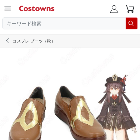





コスプレ ブーツ（靴）