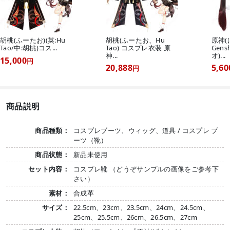
胡桃(ふーたお)(英:Hu
胡桃(ふーたお、Hu
原神
Tao/中:胡桃)コス...
Tao) コスプレ衣装 原
Gens
神...
オ)...
15,000
円
20,888
5,60
円
商品説明
商品種類：
コスプレブーツ、ウィッグ、道具 / コスプレ ブ
ーツ（靴）
商品状態：
新品未使用
セット内容：
コスプレ靴 （どうぞサンプルの画像をご参考下
さい）
素材：
合成革
サイズ：
22.5cm、23cm、23.5cm、24cm、24.5cm、
25cm、25.5cm、26cm、26.5cm、27cm