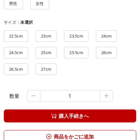
男性
女性
サイズ：
未選択
22.5cm
23cm
23.5cm
24cm
24.5cm
25cm
25.5cm
26cm
26.5cm
27cm
数量


購入手続きへ

商品をかごに追加
