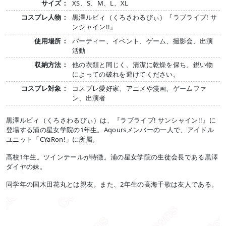
サイズ：
XS、S、M、L、XL
コスプレ人物：
黒澤ルビィ（くろさわるびぃ）『ラブライブ! サ
ンシャイン!!』
使用場所：
パーティー、イベント、ゲーム、撮影会、出演
活動
収納方法：
他の衣類と同じく、清潔に乾燥を保ち、鋭い物
によっての破れを避けてください。
コスプレ対象：
コスプレ愛好家、アニメや漫画、ゲームファ
ン、出演者
黒澤ルビィ（くろさわるびぃ）は、『ラブライブ! サンシャイン!!』に
登場する浦の星女学院の1年生。Aqoursメンバーの一人で、アイドル
ユニット「CYaRon!」に所属。
高校1年生。ツインテールが特徴。浦の星女学院の生徒会長である黒澤
ダイヤの妹。
同学年の国木田花丸とは親友。また、2年生の高海千歌は友人である。