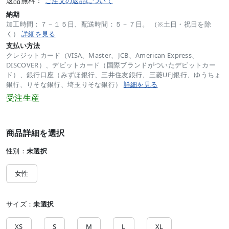
返品無料：
ご注文の返品について
納期
加工時間：７－１５日、配送時間：５－７日。 （※土日・祝日を除
く）
詳細を見る
支払い方法
クレジットカード（VISA、Master、JCB、American Express、
DISCOVER）、デビットカード（国際ブランドがついたデビットカー
ド）、銀行口座（みずほ銀行、三井住友銀行、三菱UFJ銀行、ゆうちょ
銀行、りそな銀行、埼玉りそな銀行）
詳細を見る
受注生産
商品詳細を選択
性別：
未選択
女性
サイズ：
未選択
XS
S
M
L
XL