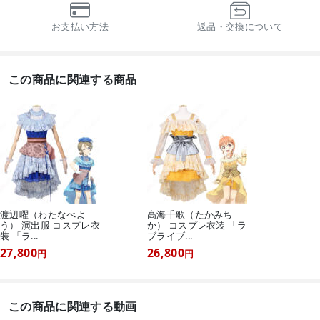
お支払い方法
返品・交換について
この商品に関連する商品
渡辺曜（わたなべよ
高海千歌（たかみち
う） 演出服 コスプレ衣
か） コスプレ衣装 「ラ
装 「ラ...
ブライブ...
27,800
26,800
円
円
この商品に関連する動画