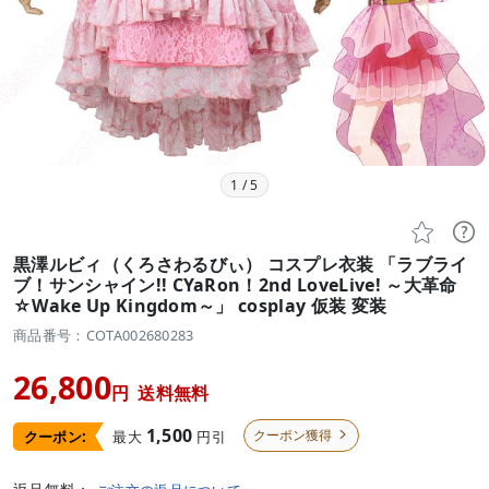
1
/
5


黒澤ルビィ（くろさわるびぃ） コスプレ衣装 「ラブライ
ブ！サンシャイン!! CYaRon！2nd LoveLive! ～大革命
☆Wake Up Kingdom～」 cosplay 仮装 変装
商品番号：COTA002680283
26,800
円
送料無料
1,500
クーポン獲得
最大
円引
クーポン:
