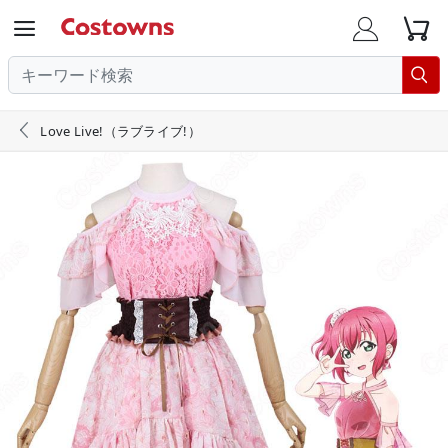





Love Live!（ラブライブ!）