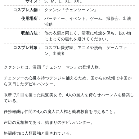
サイズ：
S、M、L、XL、XXL
コスプレ人物：
クァンシ『チェンソーマン』
使用場所：
パーティー、イベント、ゲーム、撮影会、出演
活動
収納方法：
他の衣類と同じく、清潔に乾燥を保ち、鋭い物
によっての破れを避けてください。
コスプレ対象：
コスプレ愛好家、アニメや漫画、ゲームファ
ン、出演者
クァンシとは、漫画『チェンソーマン』の登場人物。
チェンソーの心臓を持つデンジを捕えるため、国からの依頼で中国か
ら来日したデビルハンター。
眼帯で片目を覆った銀髪美女で、4人の魔人を侍らせハーレムを構築し
ている。
任務報酬は仲間の4人の魔人に人権と義務教育を与えること。
岸辺の元相棒であり、始まりのデビルハンター。
格闘能力は人類最強と目されている。