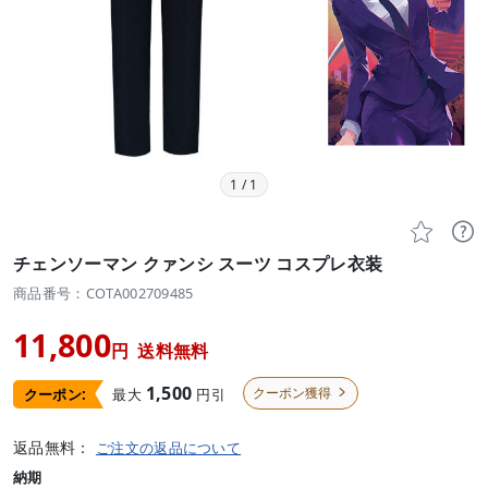
1
/
1


チェンソーマン クァンシ スーツ コスプレ衣装
商品番号：COTA002709485
11,800
円
送料無料
1,500
クーポン獲得
最大
円引
クーポン:

返品無料：
ご注文の返品について
納期