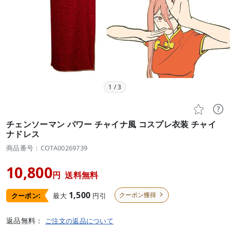
1
/
3


チェンソーマン パワー チャイナ風 コスプレ衣装 チャイ
ナドレス
商品番号：COTA00269739
10,800
円
送料無料
1,500
クーポン獲得
最大
円引
クーポン:

返品無料：
ご注文の返品について