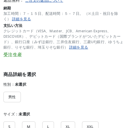
返品無料：
ご注文の返品について
納期
加工時間：７－１５日、配送時間：５－７日。 （※土日・祝日を除
く）
詳細を見る
支払い方法
クレジットカード（VISA、Master、JCB、American Express、
DISCOVER）、デビットカード（国際ブランドがついたデビットカー
ド）、銀行口座（みずほ銀行、三井住友銀行、三菱UFJ銀行、ゆうちょ
銀行、りそな銀行、埼玉りそな銀行）
詳細を見る
受注生産
商品詳細を選択
性別：
未選択
男性
サイズ：
未選択
S
M
L
XL
XXL