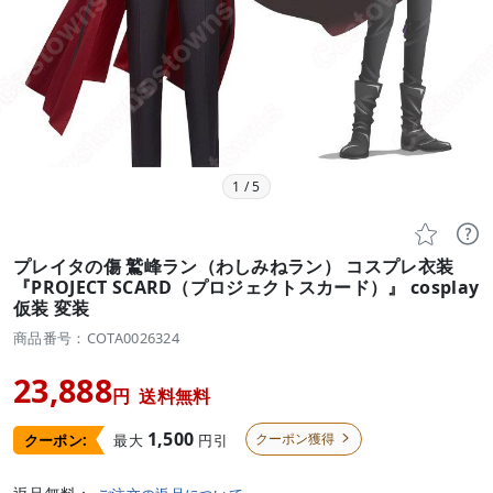
1
/
5


プレイタの傷 鷲峰ラン（わしみねラン） コスプレ衣装
『PROJECT SCARD（プロジェクトスカード）』 cosplay
仮装 変装
商品番号：COTA0026324
23,888
円
送料無料
1,500
クーポン獲得
最大
円引
クーポン:
