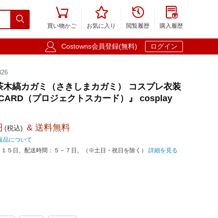





買い物かご
お気に入り
閲覧履歴
購入履歴

Costowns会員登録(無料)
ログイン
26
茶木縞カガミ（さきしまカガミ） コスプレ衣装
SCARD（プロジェクトスカード）』 cosplay
円
& 送料無料
(税込)
返品について
－１５日、配送時間：５－７日。（※土日・祝日を除く）
詳細を見る