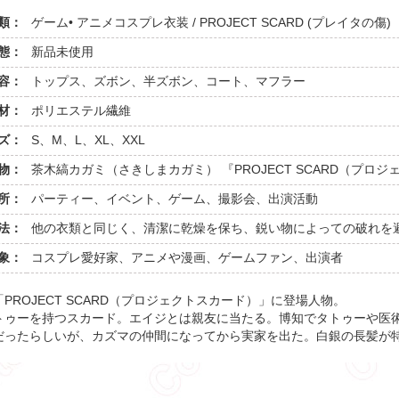
類：
ゲーム• アニメコスプレ衣装 / PROJECT SCARD (プレイタの傷)
態：
新品未使用
容：
トップス、ズボン、半ズボン、コート、マフラー
材：
ポリエステル繊維
ズ：
S、M、L、XL、XXL
物：
茶木縞カガミ（さきしまカガミ） 『PROJECT SCARD（プロ
所：
パーティー、イベント、ゲーム、撮影会、出演活動
法：
他の衣類と同じく、清潔に乾燥を保ち、鋭い物によっての破れを
象：
コスプレ愛好家、アニメや漫画、ゲームファン、出演者
ROJECT SCARD（プロジェクトスカード）」に登場人物。
トゥーを持つスカード。エイジとは親友に当たる。博知でタトゥーや医術
だったらしいが、カズマの仲間になってから実家を出た。白銀の長髪が