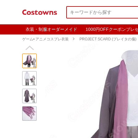
衣装・制服オーダーメイド
1000円OFFクーポンプレ
ゲーム• アニメコスプレ衣装

PROJECT SCARD (プレイタの傷)
