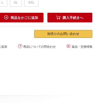
L
XL
XXL


商品をかごに追加
購入手続きへ
卸売りのお問い合わせ


に追加
商品についての問合わせ
返品・交換情報