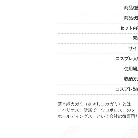
商品種
商品状
セット内
素
サイ
コスプレ人
使用場
収納方
コスプレ対
茶木縞カガミ（さきしまカガミ）とは、「P
「ヘリオス」所属で「ウロボロス」のタ
ホールディングス」という会社の御曹司