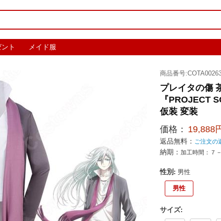
ゼント
メイド服
商品番号:COTA00263
プレイタの傷 
『PROJECT 
仮装 変装
価格：
19,888
返品無料：
ご注文の
納期：
加工時間：７
性別
:
男性
男性
サイズ
: