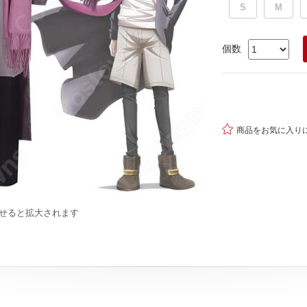
S
M
個数

商品をお気に入り
せると拡大されます