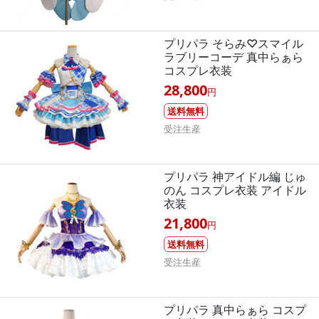
プリパラ そらみ♡スマイル
ラブリーコーデ 真中らぁら
コスプレ衣装
28,800
円
送料無料
受注生産
プリパラ 神アイドル編 じゅ
のん コスプレ衣装 アイドル
衣装
21,800
円
送料無料
受注生産
プリパラ 真中らぁら コスプ