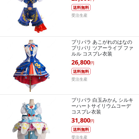
送料無料
受注生産
プリパラ あこがれのはなの
プリパリ ツアーライブ ファ
ルル コスプレ衣装
26,800
円
送料無料
受注生産
プリパラ 白玉みかん シルキ
ーハートサイリウムコーデ
コスプレ衣装
31,800
円
送料無料
受注生産