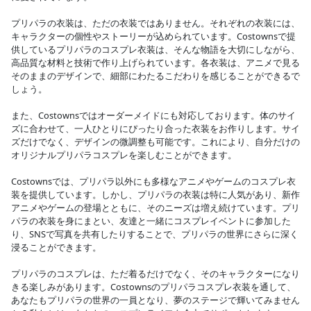
プリパラの衣装は、ただの衣装ではありません。それぞれの衣装には、
キャラクターの個性やストーリーが込められています。Costownsで提
供しているプリパラのコスプレ衣装は、そんな物語を大切にしながら、
高品質な材料と技術で作り上げられています。各衣装は、アニメで見る
そのままのデザインで、細部にわたるこだわりを感じることができるで
しょう。
また、Costownsではオーダーメイドにも対応しております。体のサイ
ズに合わせて、一人ひとりにぴったり合った衣装をお作りします。サイ
ズだけでなく、デザインの微調整も可能です。これにより、自分だけの
オリジナルプリパラコスプレを楽しむことができます。
Costownsでは、プリパラ以外にも多様なアニメやゲームのコスプレ衣
装を提供しています。しかし、プリパラの衣装は特に人気があり、新作
アニメやゲームの登場とともに、そのニーズは増え続けています。プリ
パラの衣装を身にまとい、友達と一緒にコスプレイベントに参加した
り、SNSで写真を共有したりすることで、プリパラの世界にさらに深く
浸ることができます。
プリパラのコスプレは、ただ着るだけでなく、そのキャラクターになり
きる楽しみがあります。Costownsのプリパラコスプレ衣装を通して、
あなたもプリパラの世界の一員となり、夢のステージで輝いてみません