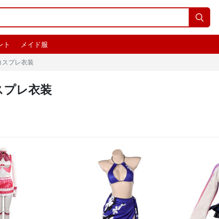

ント
メイド服
 コスプレ衣装
スプレ衣装