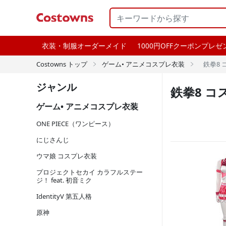
衣装・制服オーダーメイド
1000円OFFクーポンプレゼ
Costowns トップ
ゲーム• アニメコスプレ衣装
鉄拳8


ジャンル
鉄拳8 コ
ゲーム• アニメコスプレ衣装
ONE PIECE（ワンピース）
にじさんじ
ウマ娘 コスプレ衣装
プロジェクトセカイ カラフルステー
ジ！ feat. 初音ミク
IdentityV 第五人格
原神