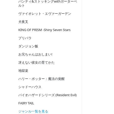
パンティ&ストッキングwithガーターベ
ルト
ヴァイオレット・エヴァーガーデン
犬夜叉
KING OF PRISM -Shiny Seven Stars
プリパラ
ダンジョン飯
お兄ちゃんはおしまい!
冴えない彼女の育てかた
地獄楽
ハリー・ポッター：魔法の覚醒
シャドーハウス
バイオハザードシリーズ (Resident Evil)
FAIRY TAIL
ジャンル一覧を見る