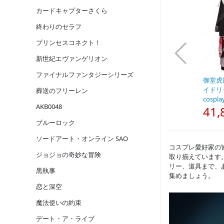
カードキャプターさくら
終わりのセラフ
プリンセスコネクト！
新世紀エヴァンゲリオン
ファイナルファンタジーシリーズ
御堂虎
イドリ
葬送のフリーレン
cospla
AKB0048
41,
ブルーロック
ソードアート・オンライン SAO
コスプレ愛好家の
ジョジョの奇妙な冒険
取り揃えています
リー、道具まで、
黒執事
集めましょう。
恋と深空
魔法使いの約束
デート・ア・ライブ