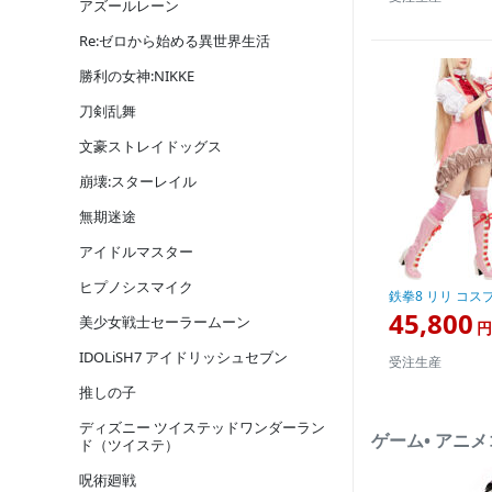
アズールレーン
Re:ゼロから始める異世界生活
勝利の女神:NIKKE
刀剣乱舞
文豪ストレイドッグス
崩壊:スターレイル
無期迷途
アイドルマスター
ヒプノシスマイク
鉄拳8 リリ コス
45,800
美少女戦士セーラームーン
円
IDOLiSH7 アイドリッシュセブン
受注生産
推しの子
ディズニー ツイステッドワンダーラン
ゲーム• アニ
ド（ツイステ）
呪術廻戦