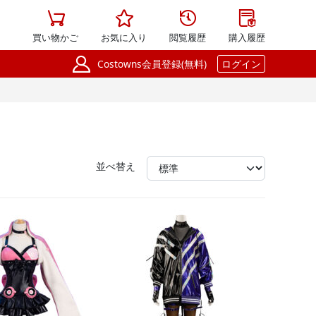




買い物かご
お気に入り
閲覧履歴
購入履歴

Costowns会員登録(無料)
ログイン
並べ替え