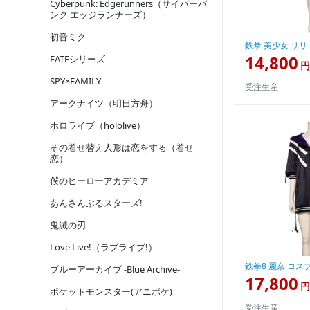
Cyberpunk: Edgerunners（サイバーパ
ンク エッジランナーズ）
初音ミク
鉄拳 美少女 リリ
14,800
FATEシリーズ
円
SPY×FAMILY
受注生産
アークナイツ（明日方舟）
ホロライブ（hololive）
その着せ替え人形は恋をする（着せ
恋）
僕のヒーローアカデミア
あんさんぶるスターズ!
鬼滅の刃
Love Live!（ラブライブ!）
鉄拳8 麗奈 コス
ブルーアーカイブ -Blue Archive-
17,800
円
ポケットモンスター(アニポケ)
受注生産