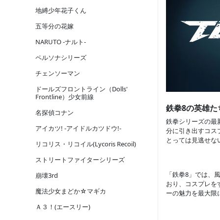
地縛少年花子くん
五等分の花嫁
NARUTO -ナルト-
ペルソナシリーズ
チェンソーマン
ドールズフロントライン（Dolls'
Frontline）少女前線
鉄拳8の英雄た
名探偵コナン
鉄拳シリーズの最
アイカツ! -アイドルカツドウ!-
分に引き出すコス
とっては見逃せな
リコリス・リコイル(Lycoris Recoil)
ストリートファイターシリーズ
「鉄拳8」では、
崩壊3rd
おり、コスプレを
魔法少女まどか☆マギカ
ーの魅力を最大限
Ａ３！(エースリー)