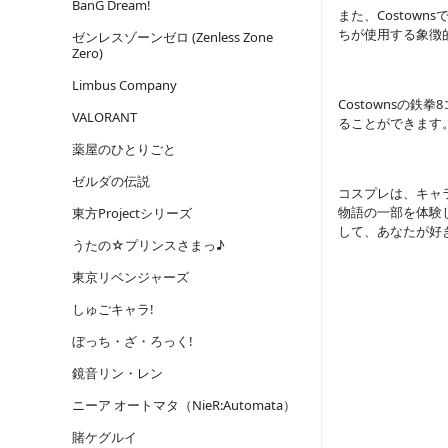
BanG Dream!
また、Costo
ちが使用する象徴
ゼンレスゾーンゼロ (Zenless Zone
Zero)
Limbus Company
Costowns
VALORANT
ることができます
薬屋のひとりごと
ゼルダの伝説
コスプレは、キャ
物語の一部を体験
東方Projectシリーズ
して、あなたが好
うたの☆プリンスさまっ♪
東京リベンジャーズ
しゅごキャラ!
ぼっち・ざ・ろっく!
鏡音リン・レン
ニーア オートマタ（NieR:Automata）
賭ケグルイ