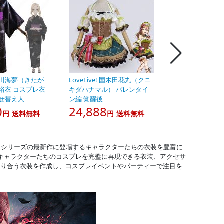
多川海夢（きたが
LoveLive! 国木田花丸（クニ
勝利の女神:NIKK
浴衣 コスプレ衣
キダハナマル） バレンタイ
ム 紅蓮：ブラッ
着せ替え人
ン編 覚醒後
コスプレ衣装
0
24,888
31,800
円
送料無料
円
送料無料
円
ームシリーズの最新作に登場するキャラクターたちの衣装を豊富に
キャラクターたちのコスプレを完璧に再現できる衣装、アクセサ
たり合う衣装を作成し、コスプレイベントやパーティーで注目を