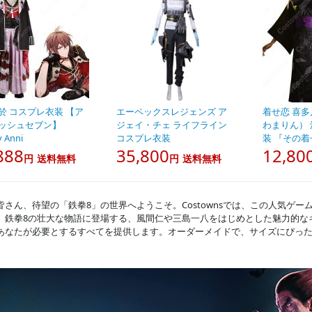
於 コスプレ衣装 【ア
エーペックスレジェンズ ア
着せ恋 喜
ッシュセブン】
ジェイ・チェ ライフライン
わまりん） 
y Anni
コスプレ衣装
装 『その
888
35,800
12,80
円
送料無料
円
送料無料
皆さん、待望の「鉄拳8」の世界へようこそ。Costownsでは、この人気ゲ
。鉄拳8の壮大な物語に登場する、風間仁や三島一八をはじめとした魅力的な
あなたが必要とするすべてを提供します。オーダーメイドで、サイズにぴっ