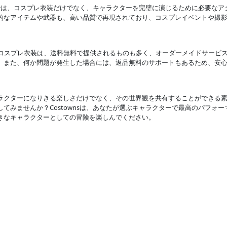
wnsでは、コスプレ衣装だけでなく、キャラクターを完璧に演じるために必要な
的なアイテムや武器も、高い品質で再現されており、コスプレイベントや撮
の鉄拳8コスプレ衣装は、送料無料で提供されるものも多く、オーダーメイドサー
。また、何か問題が発生した場合には、返品無料のサポートもあるため、安
ラクターになりきる楽しさだけでなく、その世界観を共有することができる素
してみませんか？Costownsは、あなたが選ぶキャラクターで最高のパフォ
きなキャラクターとしての冒険を楽しんでください。