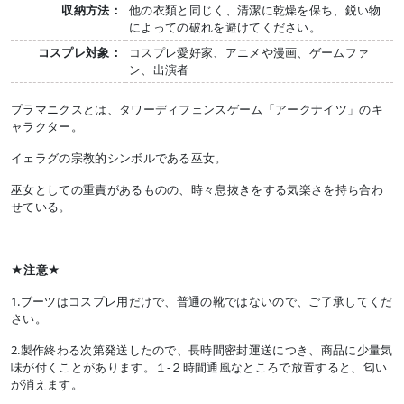
収納方法：
他の衣類と同じく、清潔に乾燥を保ち、鋭い物
によっての破れを避けてください。
コスプレ対象：
コスプレ愛好家、アニメや漫画、ゲームファ
ン、出演者
プラマニクスとは、タワーディフェンスゲーム「アークナイツ」のキ
ャラクター。
イェラグの宗教的シンボルである巫女。
巫女としての重責があるものの、時々息抜きをする気楽さを持ち合わ
せている。
★注意★
1.ブーツはコスプレ用だけで、普通の靴ではないので、ご了承してくだ
さい。
2.製作終わる次第発送したので、長時間密封運送につき、商品に少量気
味が付くことがあります。１-２時間通風なところで放置すると、匂い
が消えます。