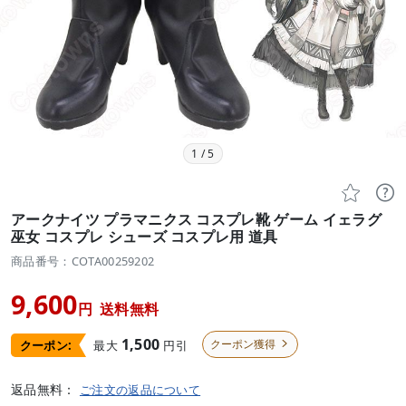
1
/
5


アークナイツ プラマニクス コスプレ靴 ゲーム イェラグ
巫女 コスプレ シューズ コスプレ用 道具
商品番号：COTA00259202
9,600
円
送料無料
1,500
クーポン獲得
最大
円引
クーポン:

返品無料：
ご注文の返品について