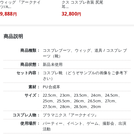
ウィッグ 『アークナイ
クス コスプレ衣装 尻尾
ツ/A...
耳...
9,888
32,800
円
円
商品説明
商品種類：
コスプレブーツ、ウィッグ、道具 / コスプレ ブ
ーツ（靴）
商品状態：
新品未使用
セット内容：
コスプレ靴 （どうぞサンプルの画像をご参考下
さい）
素材：
PU合成革
サイズ：
22.5cm、23cm、23.5cm、24cm、24.5cm、
25cm、25.5cm、26cm、26.5cm、27cm、
27.5cm、28cm、28.5cm、29cm
コスプレ人物：
プラマニクス『アークナイツ』
使用場所：
パーティー、イベント、ゲーム、撮影会、出演
活動