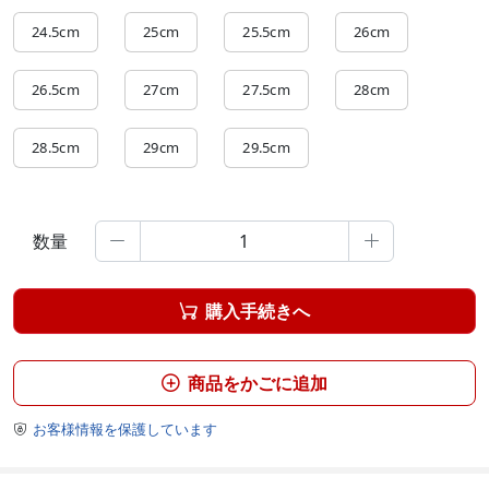
24.5cm
25cm
25.5cm
26cm
26.5cm
27cm
27.5cm
28cm
28.5cm
29cm
29.5cm
数量


購入手続きへ

商品をかごに追加

お客様情報を保護しています
