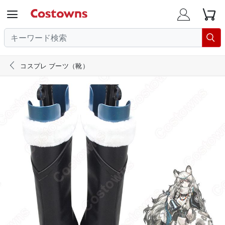





コスプレ ブーツ（靴）