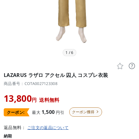
1
/
6


LAZARUS ラザロ アクセル 囚人 コスプレ衣装
商品番号：COTA0027123308
13,800
円
送料無料
1,500
クーポン獲得
最大
円引
クーポン:

返品無料：
ご注文の返品について
納期