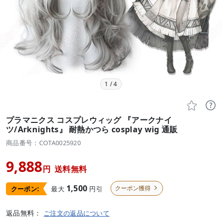
1
/
4


プラマニクス コスプレウィッグ 『アークナイ
ツ/Arknights』 耐熱かつら cosplay wig 通販
商品番号：COTA0025920
9,888
円
送料無料
1,500
クーポン獲得
最大
円引
クーポン:

返品無料：
ご注文の返品について