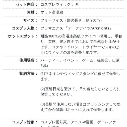
セット内容：
コスプレウィッグ 、耳
素材：
マット高温線
サイズ：
フリーサイス（髪の長さ：約 90cm）
コスプレ人物：
プラマニクス 『アークナイツ/Arknights』
ホットスポット：
耐熱180℃の高温糸高級ファイバー採用し、手触
り、質感、光沢度全てにおいて自然な仕上がり
です。コテやアイロン、ドライヤーでスキのよ
うにウィッグの形を調整可能です。
使用場所：
パーティー、イベント、ゲーム、撮影会、出演
活動
収納方法：
(1)マネキンやウィッグスタンドに被せて保管し
ます。
(2)直射日光を避けて、日の当たらないところに
保管してください。
(3)長期間使用しない場合はブラッシングして整
えてから保護用ネットに入れて保管します。
コスプレ対象：
コスプレ愛好家、アニメや漫画、ゲームファ