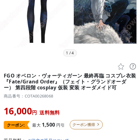
1
/
4


FGO オベロン・ヴォーティガーン 最終再臨 コスプレ衣装
『Fate/Grand Order』（フェイト・グランドオーダ
ー） 第四段階 cosplay 仮装 変装 オーダメイド可
商品番号：COTA00268068
16,000
円
送料無料
1,500
クーポン獲得
最大
円引
クーポン:
