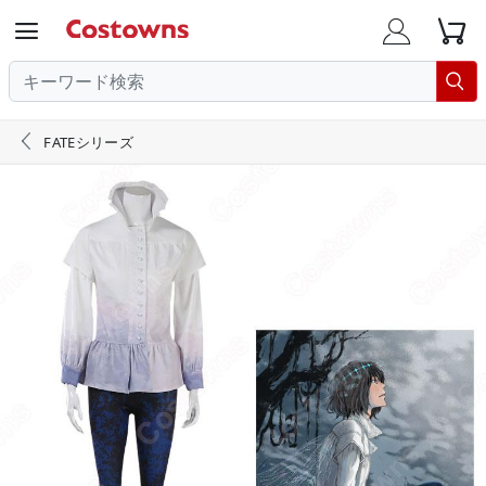





FATEシリーズ