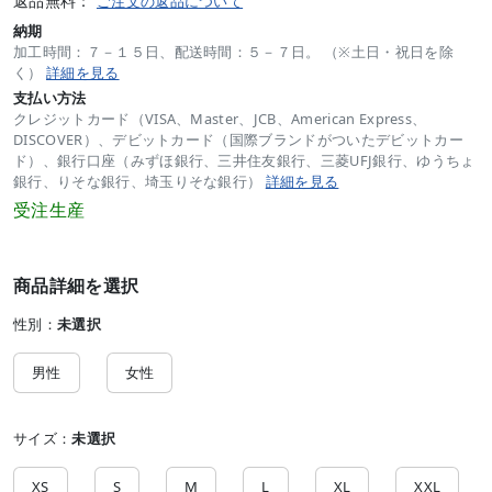
返品無料：
ご注文の返品について
納期
加工時間：７－１５日、配送時間：５－７日。 （※土日・祝日を除
く）
詳細を見る
支払い方法
クレジットカード（VISA、Master、JCB、American Express、
DISCOVER）、デビットカード（国際ブランドがついたデビットカー
ド）、銀行口座（みずほ銀行、三井住友銀行、三菱UFJ銀行、ゆうちょ
銀行、りそな銀行、埼玉りそな銀行）
詳細を見る
受注生産
商品詳細を選択
性別：
未選択
男性
女性
サイズ：
未選択
XS
S
M
L
XL
XXL