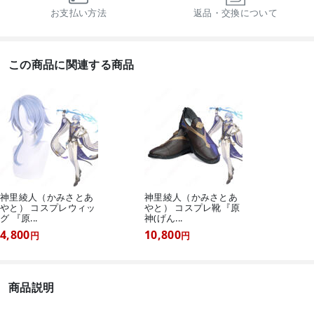
お支払い方法
返品・交換について
この商品に関連する商品
神里綾人（かみさとあ
神里綾人（かみさとあ
やと） コスプレウィッ
やと） コスプレ靴『原
グ 『原...
神(げん...
4,800
10,800
円
円
商品説明