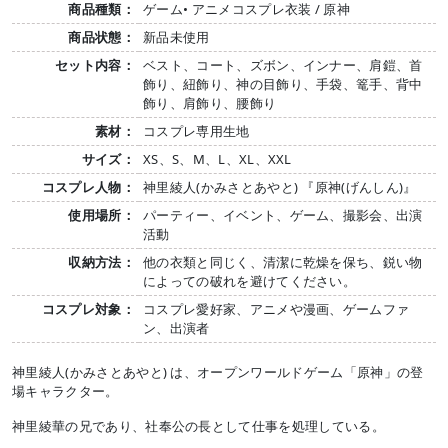
商品種類：
ゲーム• アニメコスプレ衣装 / 原神
商品状態：
新品未使用
セット内容：
ベスト、コート、ズボン、インナー、肩鎧、首
飾り、紐飾り、神の目飾り、手袋、篭手、背中
飾り、肩飾り、腰飾り
素材：
コスプレ専用生地
サイズ：
XS、S、M、L、XL、XXL
コスプレ人物：
神里綾人(かみさとあやと) 『原神(げんしん)』
使用場所：
パーティー、イベント、ゲーム、撮影会、出演
活動
収納方法：
他の衣類と同じく、清潔に乾燥を保ち、鋭い物
によっての破れを避けてください。
コスプレ対象：
コスプレ愛好家、アニメや漫画、ゲームファ
ン、出演者
神里綾人(かみさとあやと) は、オープンワールドゲーム「原神」の登
場キャラクター。
神里綾華の兄であり、社奉公の長として仕事を処理している。