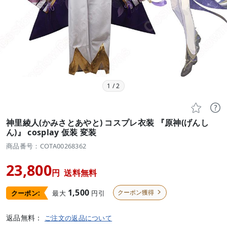
1
/
2


神里綾人(かみさとあやと) コスプレ衣装 『原神(げんし
ん)』 cosplay 仮装 変装
商品番号：COTA00268362
23,800
円
送料無料
1,500
クーポン獲得
最大
円引
クーポン:

返品無料：
ご注文の返品について