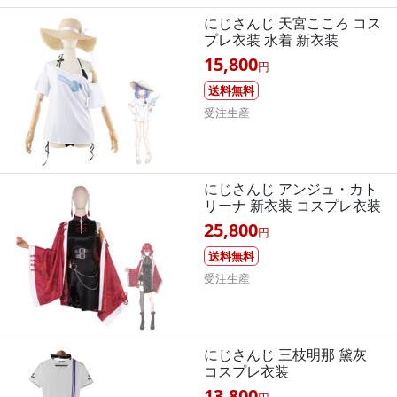
にじさんじ 天宮こころ コス
プレ衣装 水着 新衣装
15,800
円
送料無料
受注生産
にじさんじ アンジュ・カト
リーナ 新衣装 コスプレ衣装
25,800
円
送料無料
受注生産
にじさんじ 三枝明那 黛灰
コスプレ衣装
13,800