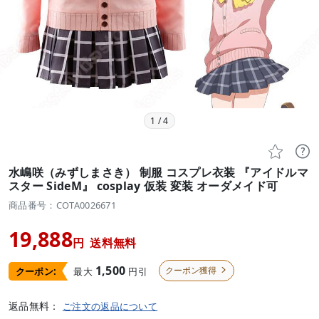
1
/
4


水嶋咲（みずしまさき） 制服 コスプレ衣装 『アイドルマ
スター SideM』 cosplay 仮装 変装 オーダメイド可
商品番号：COTA0026671
19,888
円
送料無料
1,500
クーポン獲得
最大
円引
クーポン:

返品無料：
ご注文の返品について