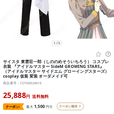
1
/
5


サイスタ 東雲荘一郎（しののめそういちろう） コスプレ
衣装 『アイドルマスター SideM GROWING STARS』
（アイドルマスター サイドエム グローイングスターズ）
cosplay 仮装 変装 オーダメイド可
商品番号：COTA0026616
25,888
円
送料無料
1,500
クーポン獲得
最大
円引
クーポン:
