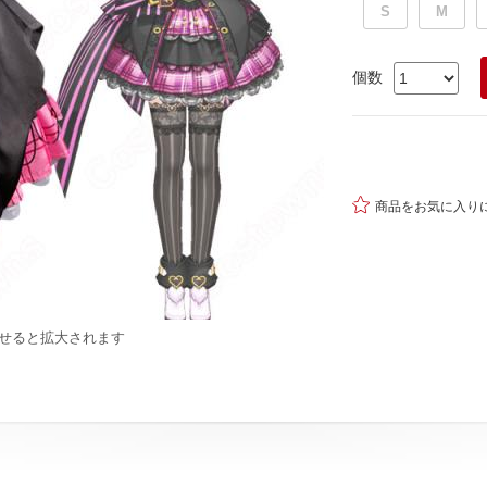
S
M
個数

商品をお気に入り
せると拡大されます