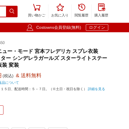





買い物かご
お気に入り
閲覧履歴
購入履歴

Costowns会員登録(無料)
ログイン
50
ニュー・モード 宮本フレデリカ スプレ衣装
ター シンデレラガールズ スターライトステー
 仮装 変装
円
& 送料無料
(税込)
返品について
－１５日、配送時間：５－７日。（※土日・祝日を除く）
詳細を見る