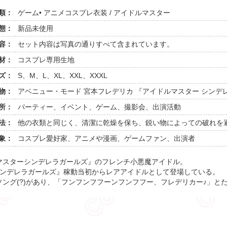
類：
ゲーム• アニメコスプレ衣装 / アイドルマスター
態：
新品未使用
容：
セット内容は写真の通りすべて含まれています。
材：
コスプレ専用生地
ズ：
S、M、L、XL、XXL、XXXL
物：
アベニュー・モード 宮本フレデリカ 『アイドルマスター シンデ
所：
パーティー、イベント、ゲーム、撮影会、出演活動
法：
他の衣類と同じく、清潔に乾燥を保ち、鋭い物によっての破れを
象：
コスプレ愛好家、アニメや漫画、ゲームファン、出演者
マスターシンデレラガールズ』のフレンチ小悪魔アイドル。
ターシンデレラガールズ』稼動当初からレアアイドルとして登場している。
ング(?)があり、「フンフンフフーンフンフフー、フレデリカー♪」と