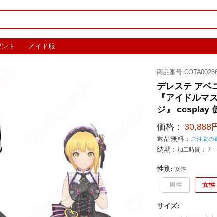
ゼント
メイド服
商品番号:COTA00266
デレステ アベ
『アイドルマス
ジ』 cosplay
価格：
30,888
返品無料：
ご注文の
納期：
加工時間：７
性別
:
女性
男性
女性
サイズ
: