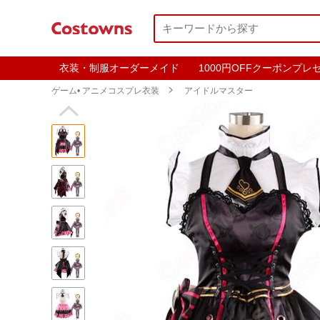
衣装・制服オーダーメイド
1000円OFFクーポンプレ
ゲーム• アニメコスプレ衣装

アイドルマスター
