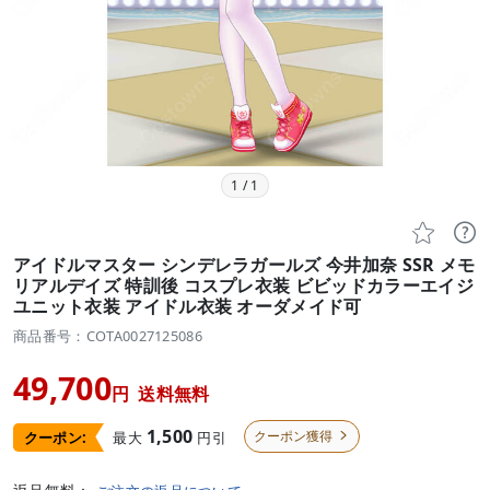
1
/
1


アイドルマスター シンデレラガールズ 今井加奈 SSR メモ
リアルデイズ 特訓後 コスプレ衣装 ビビッドカラーエイジ
ユニット衣装 アイドル衣装 オーダメイド可
商品番号：COTA0027125086
49,700
円
送料無料
1,500
クーポン獲得
最大
円引
クーポン:
