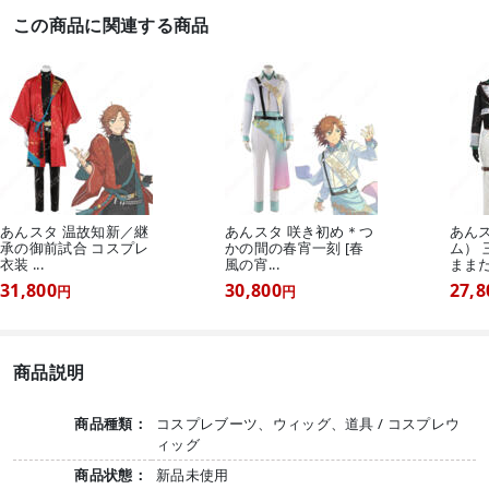
この商品に関連する商品
あんスタ 温故知新／継
あんスタ 咲き初め＊つ
あんス
承の御前試合 コスプレ
かの間の春宵一刻 [春
ム）
衣装 ...
風の宵...
ままだら
31,800
30,800
27,8
円
円
商品説明
商品種類：
コスプレブーツ、ウィッグ、道具 / コスプレウ
ィッグ
商品状態：
新品未使用