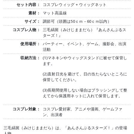
セット内容：
コスプレウィッグ + ウィッグネット
素材：
マット高温線
サイズ：
調節可（頭囲は50ｃｍ－60ｃｍ以内）
コスプレ人物：
三毛縞斑（みけじままだら）『あんさんぶるス
ターズ！』
使用場所：
パーティー、イベント、ゲーム、撮影会、出演
活動
収納方法：
(1)マネキンやウィッグスタンドに被せて保管し
ます。
(2)直射日光を避けて、日の当たらないところに
保管してください。
(3)長期間使用しない場合はブラッシングして整
えてから保護用ネットに入れて保管します。
コスプレ対象：
コスプレ愛好家、アニメや漫画、ゲームファ
ン、出演者
三毛縞斑（みけじままだら）は、「あんさんぶるスターズ！」の登場
人物。