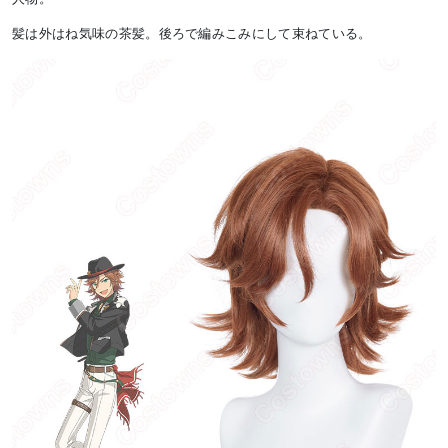
髪は外はね気味の茶髪。後ろで編みこみにして束ねている。