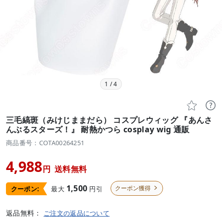
1
/
4


三毛縞斑（みけじままだら） コスプレウィッグ 『あんさ
んぶるスターズ！』 耐熱かつら cosplay wig 通販
商品番号：COTA00264251
4,988
円
送料無料
1,500
クーポン獲得
最大
円引
クーポン:

返品無料：
ご注文の返品について