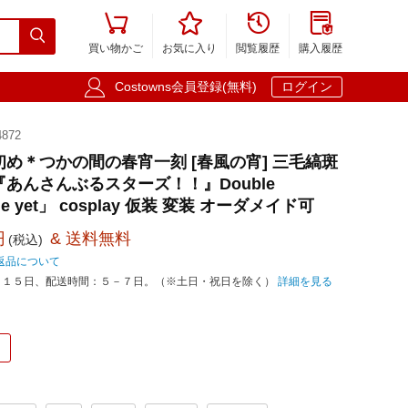





買い物かご
お気に入り
閲覧履歴
購入履歴

Costowns会員登録(無料)
ログイン
872
初め＊つかの間の春宵一刻 [春風の宵] 三毛縞斑
『あんさんぶるスターズ！！』Double
me yet」 cosplay 仮装 変装 オーダメイド可
円
& 送料無料
(税込)
返品について
－１５日、配送時間：５－７日。（※土日・祝日を除く）
詳細を見る