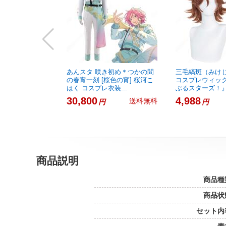
あんスタ 咲き初め＊つかの間
三毛縞斑（みけ
の春宵一刻 [桜色の宵] 桜河こ
コスプレウィッグ
はく コスプレ衣装...
ぶるスターズ！』 
30,800
4,988
送料無料
円
円
商品説明
商品種
商品状
セット内