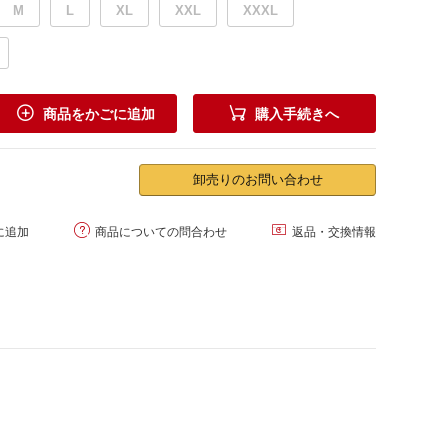
M
L
XL
XXL
XXXL


商品をかごに追加
購入手続きへ
卸売りのお問い合わせ


に追加
商品についての問合わせ
返品・交換情報