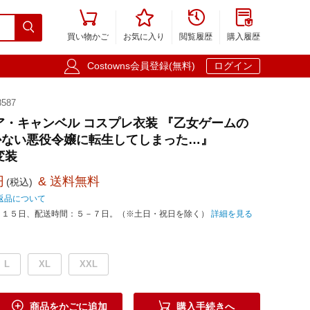





買い物かご
お気に入り
閲覧履歴
購入履歴

Costowns会員登録(無料)
ログイン
587
ア・キャンベル コスプレ衣装 『乙女ゲームの
かない悪役令嬢に転生してしまった…』
 変装
円
& 送料無料
(税込)
返品について
－１５日、配送時間：５－７日。（※土日・祝日を除く）
詳細を見る
L
XL
XXL


商品をかごに追加
購入手続きへ