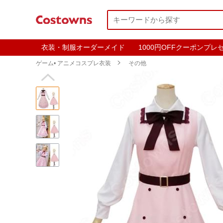
衣装・制服オーダーメイド
1000円OFFクーポンプレ
ゲーム• アニメコスプレ衣装

その他
