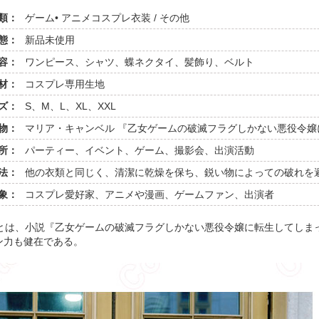
類：
ゲーム• アニメコスプレ衣装 / その他
態：
新品未使用
容：
ワンピース、シャツ、蝶ネクタイ、髪飾り、ベルト
材：
コスプレ専用生地
ズ：
S、M、L、XL、XXL
物：
マリア・キャンベル 『乙女ゲームの破滅フラグしかない悪役令嬢
所：
パーティー、イベント、ゲーム、撮影会、出演活動
法：
他の衣類と同じく、清潔に乾燥を保ち、鋭い物によっての破れを
象：
コスプレ愛好家、アニメや漫画、ゲームファン、出演者
bell）とは、小説『乙女ゲームの破滅フラグしかない悪役令嬢に転生してし
ン力も健在である。