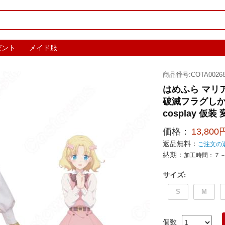
ゼント
メイド服
商品番号:COTA00268
はめふら マリ
破滅フラグし
cosplay 仮装
価格：
13,800
返品無料：
ご注文の
納期：
加工時間：７
サイズ
:
S
M
個数