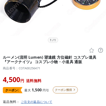
1
/
1


ルーメン(流明 Lumen) 望遠鏡 方位磁針 コスプレ道具
『アークナイツ』 コスプレ小物・小道具 通販
商品番号：COTA00256471
4,500
円
送料無料
1,500
クーポン獲得
最大
円引
クーポン:

返品無料：
ご注文の返品について