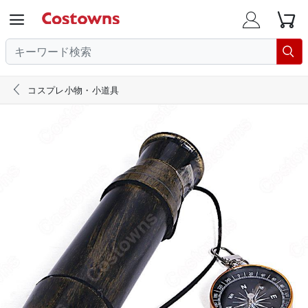





コスプレ小物・小道具