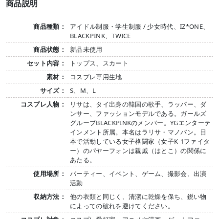
商品説明
商品種類：
アイドル制服・学生制服 / 少女時代、IZ*ONE、
BLACKPINK、TWICE
商品状態：
新品未使用
セット内容：
トップス、スカート
素材：
コスプレ専用生地
サイズ：
S、M、L
コスプレ人物：
リサは、タイ出身の韓国の歌手、ラッパー、ダ
ンサー、ファッションモデルである。ガールズ
グループBLACKPINKのメンバー。YGエンターテ
インメント所属。本名はラリサ・マノバン。日
本で活動している女子格闘家（女子K-1ファイタ
ー）のパヤーフォンは親戚（はとこ）の関係に
あたる。
使用場所：
パーティー、イベント、ゲーム、撮影会、出演
活動
収納方法：
他の衣類と同じく、清潔に乾燥を保ち、鋭い物
によっての破れを避けてください。