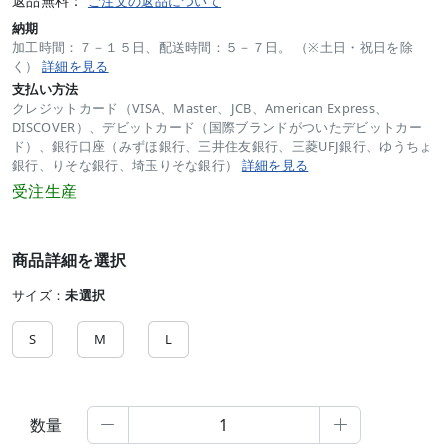
返品無料：
ご注文の返品について
納期
加工時間：７－１５日、配送時間：５－７日。 （※土日・祝日を除
く）
詳細を見る
支払い方法
クレジットカード（VISA、Master、JCB、American Express、
DISCOVER）、デビットカード（国際ブランドがついたデビットカー
ド）、銀行口座（みずほ銀行、三井住友銀行、三菱UFJ銀行、ゆうちょ
銀行、りそな銀行、埼玉りそな銀行）
詳細を見る
受注生産
商品詳細を選択
サイズ：
未選択
S
M
L
数量

