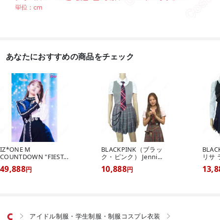
あなたにおすすめの商品をチェック
IZ*ONE M
BLACKPINK（ブラッ
BLAC
COUNTDOWN "FIEST...
ク・ピンク） Jenni...
リサ 
49,888
10,888
13,8
円
円
アイドル制服・学生制服・制服コスプレ衣装

