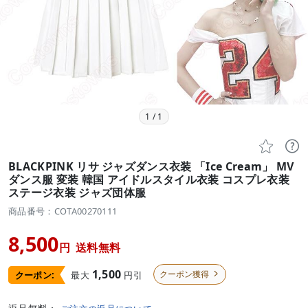
1
/
1


BLACKPINK リサ ジャズダンス衣装 「Ice Cream」 MV
ダンス服 変装 韓国 アイドルスタイル衣装 コスプレ衣装
ステージ衣装 ジャズ団体服
商品番号：COTA00270111
8,500
円
送料無料
1,500
クーポン獲得
最大
円引
クーポン:
