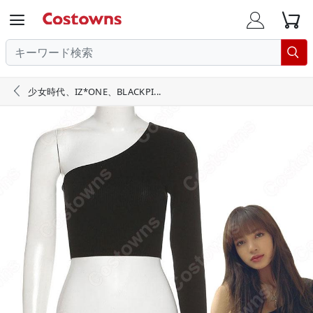





少女時代、IZ*ONE、BLACKPI...