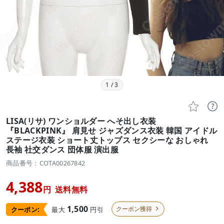
1
/
3


LISA(リサ) ワンショルダー へそ出し衣装
『BLACKPINK』 肩見せ ジャズダンス衣装 韓国 アイドル
ステージ衣装 ショート丈トップス セクシーな おしゃれ
長袖 社交ダンス 団体服 演出服
商品番号：COTA00267842
4,388
円
送料無料
1,500
クーポン獲得
最大
円引
クーポン:
