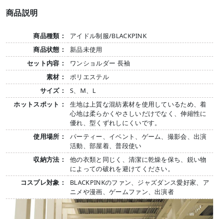
商品説明
商品種類：
アイドル制服/BLACKPINK
商品状態：
新品未使用
セット内容：
ワンショルダー 長袖
素材：
ポリエステル
サイズ：
S、M、L
ホットスポット：
生地は上質な混紡素材を使用しているため、着
心地は柔らかくやさしいだけでなく、伸縮性に
優れ、型くずれしにくいです。
使用場所：
パーティー、イベント、ゲーム、撮影会、出演
活動、部屋着、普段使い
収納方法：
他の衣類と同じく、清潔に乾燥を保ち、鋭い物
によっての破れを避けてください。
コスプレ対象：
BLACKPINKのファン、ジャズダンス愛好家、ア
ニメや漫画、ゲームファン、出演者