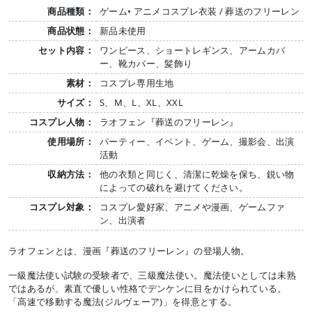
商品種類：
ゲーム• アニメコスプレ衣装 / 葬送のフリーレン
商品状態：
新品未使用
セット内容：
ワンピース、ショートレギンス、アームカバ
ー、靴カバー、髪飾り
素材：
コスプレ専用生地
サイズ：
S、M、L、XL、XXL
コスプレ人物：
ラオフェン『葬送のフリーレン』
使用場所：
パーティー、イベント、ゲーム、撮影会、出演
活動
収納方法：
他の衣類と同じく、清潔に乾燥を保ち、鋭い物
によっての破れを避けてください。
コスプレ対象：
コスプレ愛好家、アニメや漫画、ゲームファ
ン、出演者
ラオフェンとは、漫画『葬送のフリーレン』の登場人物。
一級魔法使い試験の受験者で、三級魔法使い。魔法使いとしては未熟
ではあるが、素直で優しい性格でデンケンに目をかけられている。
「高速で移動する魔法(ジルヴェーア)」を得意とする。