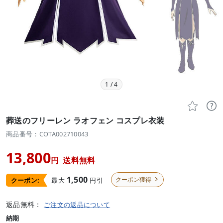
1
/
4


葬送のフリーレン ラオフェン コスプレ衣装
商品番号：COTA002710043
13,800
円
送料無料
1,500
クーポン獲得
最大
円引
クーポン:

返品無料：
ご注文の返品について
納期