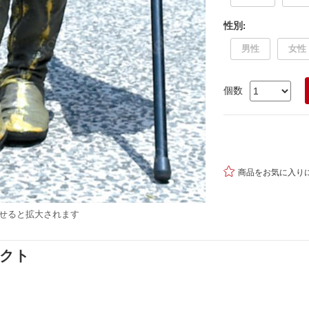
性別
:
男性
女性
個数

商品をお気に入り
せると拡大されます
ダクト