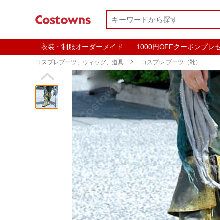
衣装・制服オーダーメイド
1000円OFFクーポンプレ
コスプレブーツ、ウィッグ、道具

コスプレ ブーツ（靴）
