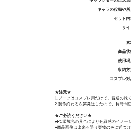
キャラクターの正式名
キャラの役職や所
セット内
サイ
素
商品状
使用場
収納方
コスプレ対
★注意★
1.ブーツはコスプレ用だけで、普通の靴
2.製作終わる次第発送したので、長時間
★ご必読ください★
●PC環境光の具合により色質感のイメー
●商品画像は出来る限り実物の色に近づ