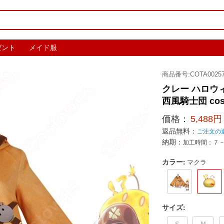
ゼント
メイド服
商品番号:COTA00257
クレー ハロウ
西風騎士団 cos
価格：
5,488円
返品無料：
ご注文の
納期：
加工時間：７
カラー
:
マクラ
サイズ
: