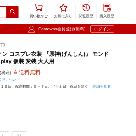





買い物かご
お気に入り
閲覧履歴
購入履歴

Costowns会員登録(無料)
ログイン
73
ィン コスプレ衣装 『原神(げんしん)』 モンド
play 仮装 変装 大人用
& 送料無料
(税込)
返品について
－１５日、配送時間：５－７日。（※土日・祝日を除く）
詳細を見る