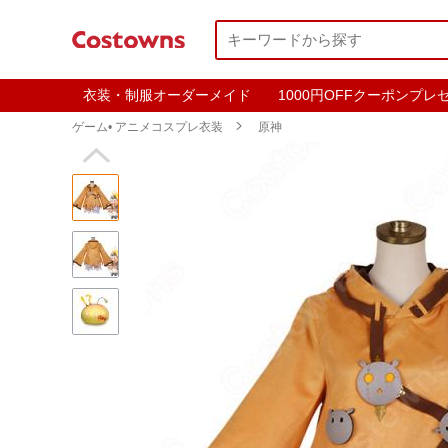
衣装・制服オーダーメイド
1000円OFFクーポンプレ
ゲーム• アニメコスプレ衣装

原神
