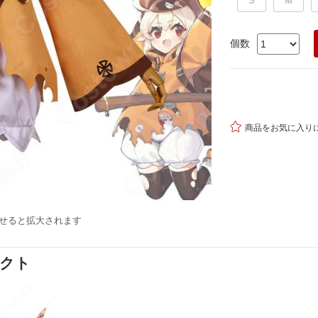
S
M
個数

商品をお気に入り
せると拡大されます
ダクト