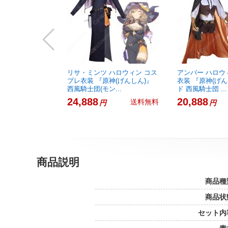
リサ・ミンツ ハロウィン コス
アンバー ハロウ
プレ衣装 『原神(げんしん)』
衣装 『原神(げん
西風騎士団(モン...
ド 西風騎士団 ...
24,888
20,888
送料無料
円
円
商品説明
商品種
商品状
セット内