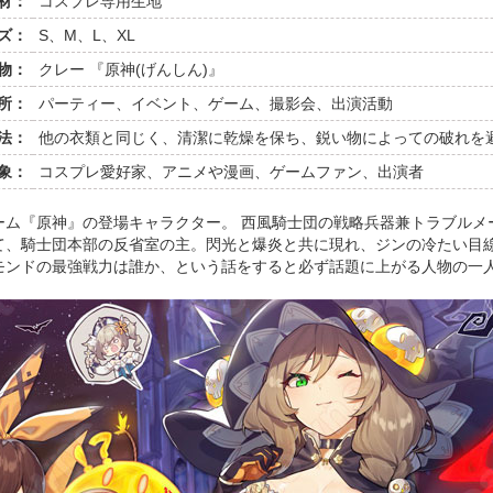
材：
コスプレ専用生地
ズ：
S、M、L、XL
物：
クレー 『原神(げんしん)』
所：
パーティー、イベント、ゲーム、撮影会、出演活動
法：
他の衣類と同じく、清潔に乾燥を保ち、鋭い物によっての破れを
象：
コスプレ愛好家、アニメや漫画、ゲームファン、出演者
ゲーム『原神』の登場キャラクター。 西風騎士団の戦略兵器兼トラブル
て、騎士団本部の反省室の主。閃光と爆炎と共に現れ、ジンの冷たい目
モンドの最強戦力は誰か、という話をすると必ず話題に上がる人物の一