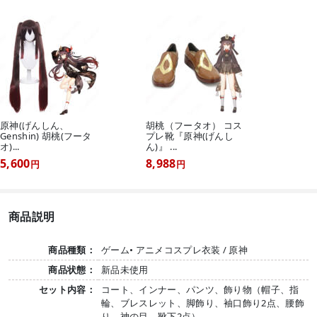
原神(げんしん、
胡桃（フータオ） コス
Genshin) 胡桃(フータ
プレ靴『原神(げんし
オ)...
ん)』 ...
5,600
8,988
円
円
商品説明
商品種類：
ゲーム• アニメコスプレ衣装 / 原神
商品状態：
新品未使用
セット内容：
コート、インナー、パンツ、飾り物（帽子、指
輪、ブレスレット、脚飾り、袖口飾り2点、腰飾
り、神の目、靴下2点）