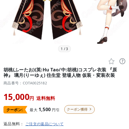
1
/
3


胡桃(ふーたお)(英:Hu Tao/中:胡桃)コスプレ衣装 『原
神』 璃月(りーゆぇ) 往生堂 登場人物 仮装・変装衣装
商品番号：COTA0025182
15,000
円
送料無料
1,500
クーポン獲得
最大
円引
クーポン:

返品無料：
ご注文の返品について