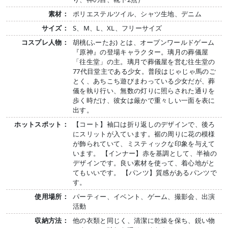
素材：
ポリエステルツイル、シャツ生地、デニム
サイズ：
S、M、L、XL、フリーサイズ
コスプレ人物：
胡桃(ふーたお) とは、オープンワールドゲーム
『原神』の登場キャラクター。璃月の葬儀屋
「往生堂」の主。璃月で葬儀屋を営む往生堂の
77代目堂主である少女。普段はじゃじゃ馬のご
とく、あちこち遊びまわっている少女だが、葬
儀を執り行い、無数の灯りに照らされた通りを
歩く時だけ、彼女は厳かで重々しい一面を表に
出す。
ホットスポット：
【コート】袖口は折り返しのデザインで、後ろ
にスリットが入ています。裾の周りに花の模様
が飾られていて、ミスティックな印象を与えて
います。 【インナー】赤を基調として、半袖の
デザインです。良い素材を使って、着心地がと
てもいいです。 【パンツ】質感があるパンツで
す。
使用場所：
パーティー、イベント、ゲーム、撮影会、出演
活動
収納方法：
他の衣類と同じく、清潔に乾燥を保ち、鋭い物