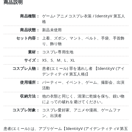
商品説明
商品種類：
ゲーム• アニメコスプレ衣装 / IdentityV 第五人
格
商品状態：
新品未使用
セット内容：
上着、ズボン、マント、ベルト、手袋、手首飾
り、飾り物
素材：
コスプレ専用生地
サイズ：
XS、S、M、L、XL
コスプレ人物：
患者(エミール) 罪を逃れし者 【IdentityV (アイ
デンティティV 第五人格)】
使用場所：
パーティー、イベント、ゲーム、撮影会、出演
活動
収納方法：
他の衣類と同じく、清潔に乾燥を保ち、鋭い物
によっての破れを避けてください。
コスプレ対象：
コスプレ愛好家、アニメや漫画、ゲームファ
ン、出演者
患者(エミール) は、アプリゲーム【IdentityV (アイデンティティV 第五