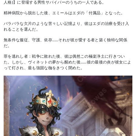
人格)】に登場する男性サバイバーのうちの一人である。
精神病院から脱出した後、エミールはエダの「付属品」となった。
バラバラな欠片のような苦々しい記憶より、彼はエダの治療を受け入
れることを選んだ。
無条件な服従、守護、依存……それが彼が愛する者と築く独特な関係
だ。
罪を逃れし者：戦争に敗れた後、彼は偶然この極楽浄土に行きつい
た。しかし、ヴィネットの夢から醒めた後……彼の最後の炎が彼女によ
って灯され、最も強固な枷をきつく閉めた。