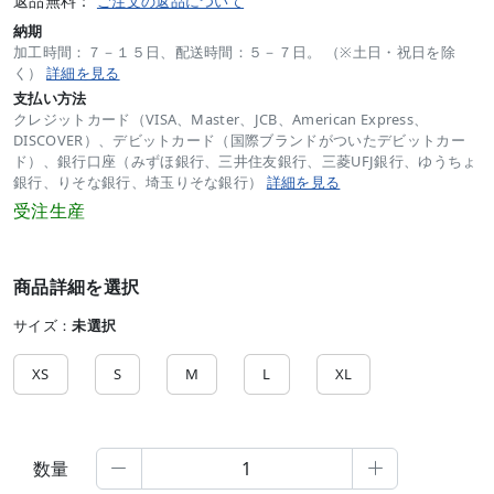
返品無料：
ご注文の返品について
納期
加工時間：７－１５日、配送時間：５－７日。 （※土日・祝日を除
く）
詳細を見る
支払い方法
クレジットカード（VISA、Master、JCB、American Express、
DISCOVER）、デビットカード（国際ブランドがついたデビットカー
ド）、銀行口座（みずほ銀行、三井住友銀行、三菱UFJ銀行、ゆうちょ
銀行、りそな銀行、埼玉りそな銀行）
詳細を見る
受注生産
商品詳細を選択
サイズ：
未選択
XS
S
M
L
XL
数量

