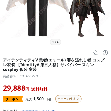
1
/
4


アイデンティティV 患者(エミール) 罪を逃れし者 コスプ
レ衣装 【IdentityV 第五人格】サバイバー スキン
cosplay 仮装 変装
商品番号：COTA0025713
29,888
円
送料無料
1,500
クーポン獲得
最大
円引
クーポン:
