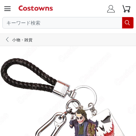





小物・雑貨