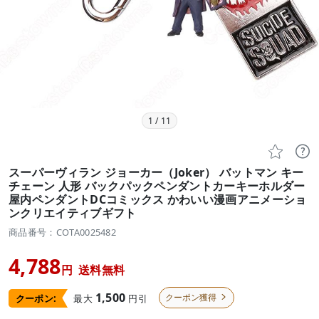
1
/
11


スーパーヴィラン ジョーカー（Joker） バットマン キー
チェーン 人形 バックパックペンダントカーキーホルダー
屋内ペンダントDCコミックス かわいい漫画アニメーショ
ンクリエイティブギフト
商品番号：COTA0025482
4,788
円
送料無料
1,500
クーポン獲得
最大
円引
クーポン:
