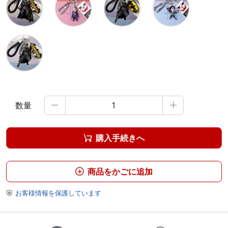
数量


購入手続きへ

商品をかごに追加

お客様情報を保護しています
