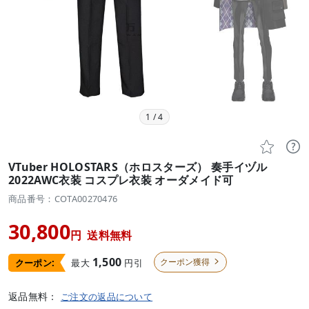
1
/
4


VTuber HOLOSTARS（ホロスターズ） 奏手イヅル
2022AWC衣装 コスプレ衣装 オーダメイド可
商品番号：COTA00270476
30,800
円
送料無料
1,500
クーポン獲得
最大
円引
クーポン:

返品無料：
ご注文の返品について